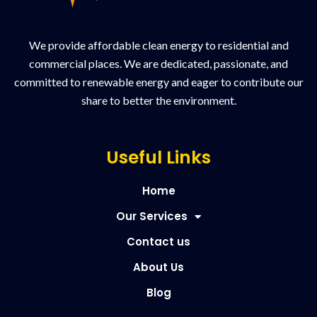
We provide affordable clean energy to residential and
commercial places. We are dedicated, passionate, and
committed to renewable energy and eager to contribute our
share to better the environment.
Useful Links
Home
Our Services
Contact us
About Us
Blog