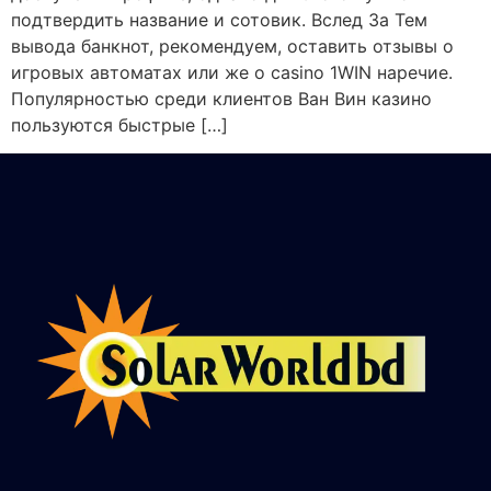
подтвердить название и сотовик. Вслед За Тем
вывода банкнот, рекомендуем, оставить отзывы о
игровых автоматах или же о casino 1WIN наречие.
Популярностью среди клиентов Ван Вин казино
пользуются быстрые […]