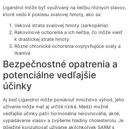
Ligandrol môže byť využívaný na liečbu rôznych stavov,
ktoré vedú k poklesu svalovej hmoty, ako sú:
Veková strata svalovej hmoty (sarkopénia)
Rakovinové ochorenia a ich liečba, čo môže viesť
k drastickej strate hmoty
Rôzne chronické ochorenia ovplyvňujúce svaly a
tkanivá
Bezpečnostné opatrenia a
potenciálne vedľajšie
účinky
Aj keď Ligandrol môže ponúknuť množstvo výhod, jeho
užívanie môže mať aj určité riziká. Medzi možné
vedľajšie účinky patrí hormonálna nerovnováha, akné,
vypadávanie vlasov a zvýšenie hladiny cholesterolu. Je
dôležité konzultovať užívanie akýchkoľvek SARM s