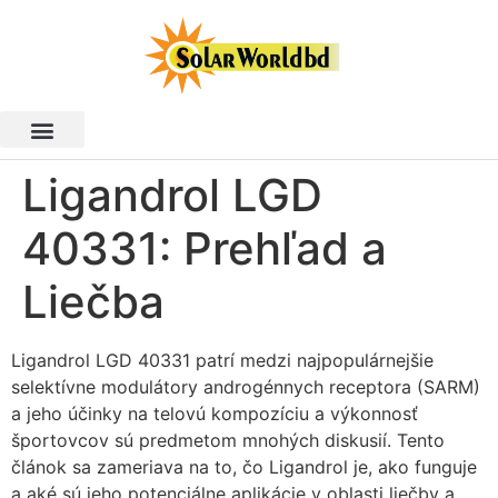
Ligandrol LGD
40331: Prehľad a
Liečba
Ligandrol LGD 40331 patrí medzi najpopulárnejšie
selektívne modulátory androgénnych receptora (SARM)
a jeho účinky na telovú kompozíciu a výkonnosť
športovcov sú predmetom mnohých diskusií. Tento
článok sa zameriava na to, čo Ligandrol je, ako funguje
a aké sú jeho potenciálne aplikácie v oblasti liečby a