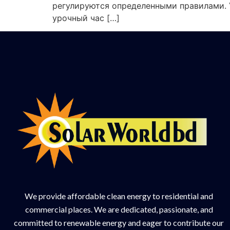
регулируются определенными правилами. 
урочный час […]
We provide affordable clean energy to residential and
commercial places. We are dedicated, passionate, and
committed to renewable energy and eager to contribute our