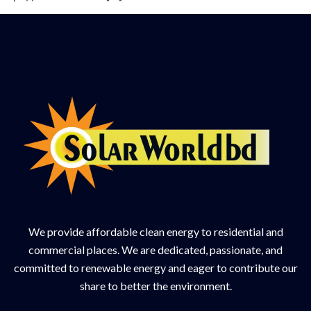
We provide affordable clean energy to residential and
commercial places. We are dedicated, passionate, and
committed to renewable energy and eager to contribute our
share to better the environment.