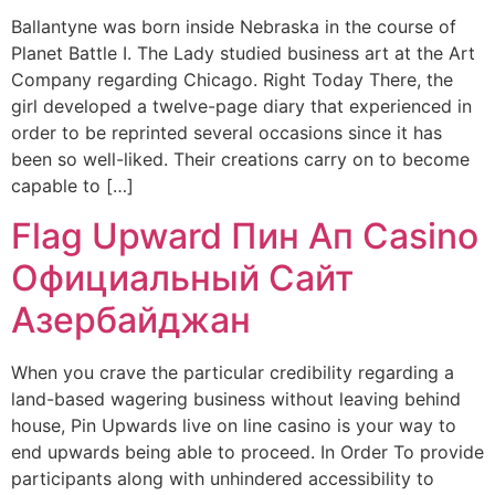
Ballantyne was born inside Nebraska in the course of
Planet Battle I. The Lady studied business art at the Art
Company regarding Chicago. Right Today There, the
girl developed a twelve-page diary that experienced in
order to be reprinted several occasions since it has
been so well-liked. Their creations carry on to become
capable to […]
Flag Upward Пин Ап Casino
Официальный Сайт
Азербайджан
When you crave the particular credibility regarding a
land-based wagering business without leaving behind
house, Pin Upwards live on line casino is your way to
end upwards being able to proceed. In Order To provide
participants along with unhindered accessibility to