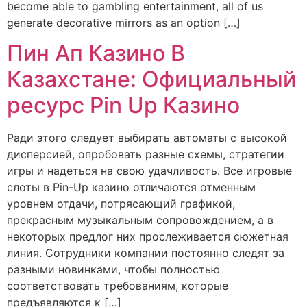
become able to gambling entertainment, all of us
generate decorative mirrors as an option […]
Пин Ап Казино В
Казахстане: Официальный
ресурс Pin Up Казино
Ради этого следует выбирать автоматы с высокой
дисперсией, опробовать разные схемы, стратегии
игры и надеться на свою удачливость. Все игровые
слоты в Pin-Up казино отличаются отменным
уровнем отдачи, потрясающий графикой,
прекрасным музыкальным сопровождением, а в
некоторых предлог них прослеживается сюжетная
линия. Сотрудники компании постоянно следят за
разными новинками, чтобы полностью
соответствовать требованиям, которые
предъявляются к […]