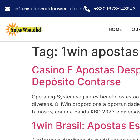
info@solarworldpowerbd.com
+880 1678-143943
HOME
OUR
Tag:
1win apostas
Casino E Apostas Desp
Depósito Contarse
Operating System seguintes beneficios estão
diversos. O 1Win proporciona a oportunidad
famosos, como a Banda KBO 2023 e diversos.
1win Brasil: Apostas 