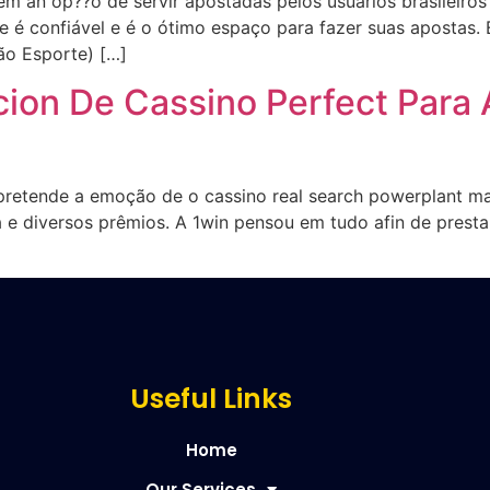
m an op??o de servir apostadas pelos usuários brasileiros
 é confiável e é o ótimo espaço para fazer suas apostas.
ão Esporte) […]
ion De Cassino Perfect Para
 pretende a emoção de o cassino real search powerplant ma
a e diversos prêmios. A 1win pensou em tudo afin de prest
Useful Links
Home
Our Services