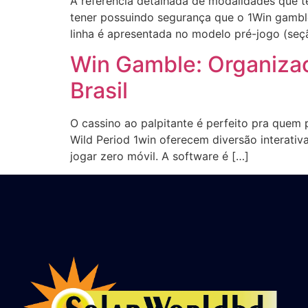
A referencia detalhada de modalidades que te
tener possuindo segurança que o 1Win gamble
linha é apresentada no modelo pré-jogo (seç
Win Gamble: Organizac
Brasil
O cassino ao palpitante é perfeito pra quem
Wild Period 1win oferecem diversão interativ
jogar zero móvil. A software é […]