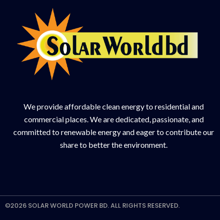
We provide affordable clean energy to residential and
commercial places. We are dedicated, passionate, and
committed to renewable energy and eager to contribute our
share to better the environment.
©2026 SOLAR WORLD POWER BD. ALL RIGHTS RESERVED.