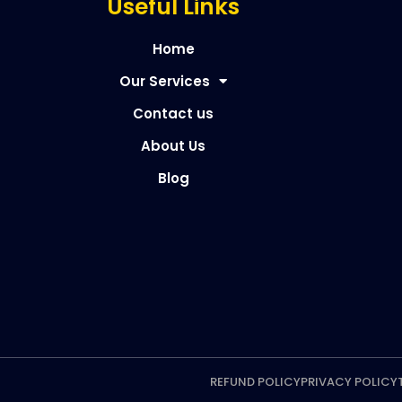
Useful Links
Home
Our Services
Contact us
About Us
Blog
REFUND POLICY
PRIVACY POLICY