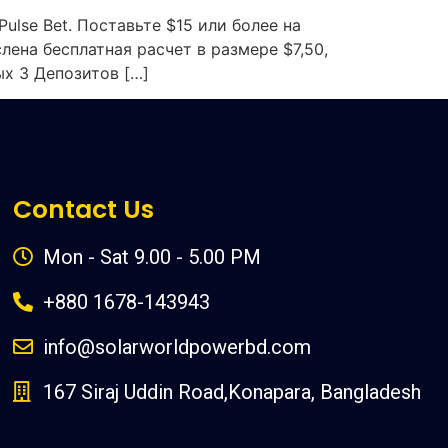
ulse Bet. Поставьте $15 или более на
ена бесплатная расчет в размере $7,50,
х 3 Депозитов […]
Contact Us
Mon - Sat 9.00 - 5.00 PM
+880 1678-143943
info@solarworldpowerbd.com
167 Siraj Uddin Road,Konapara, Bangladesh