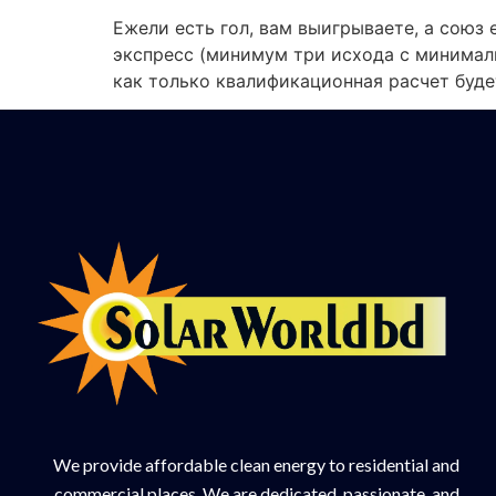
Ежели есть гол, вам выигрываете, а союз 
экспресс (минимум три исхода с минималь
как только квалификационная расчет буде
We provide affordable clean energy to residential and
commercial places. We are dedicated, passionate, and