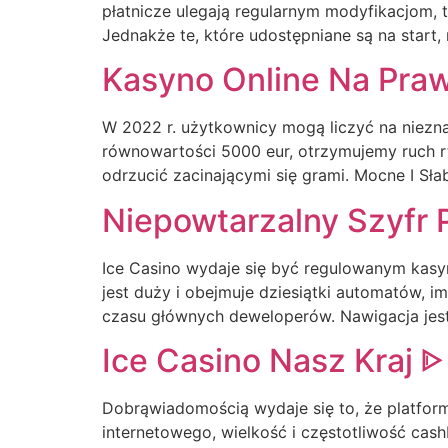
płatnicze ulegają regularnym modyfikacjom, 
Jednakże te, które udostępniane są na start,
Kasyno Online Na Pra
W 2022 r. użytkownicy mogą liczyć na niezn
równowartości 5000 eur, otrzymujemy ruch rtp
odrzucić zacinającymi się grami. Mocne I Sła
Niepowtarzalny Szyfr 
Ice Casino wydaje się być regulowanym kas
jest duży i obejmuje dziesiątki automatów, i
czasu głównych deweloperów. Nawigacja jest
Ice Casino Nasz Kraj 
Dobrąwiadomością wydaje się to, że platfor
internetowego, wielkość i częstotliwość cas