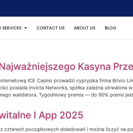
 SERVICES
CONTACT US
ABOUT US
BLOG
Najważniejszego Kasyna Prze
ternetową ICE Casino prowadzi cypryjska firma Brivio Limi
ności posiada Invicta Networks, spółka zależna utrwalona 
nego walidatora. Tygodniowy premia — do 90% premii jest
witalne I App 2025
 czterech początkowych doładowań i można liczyć na podw