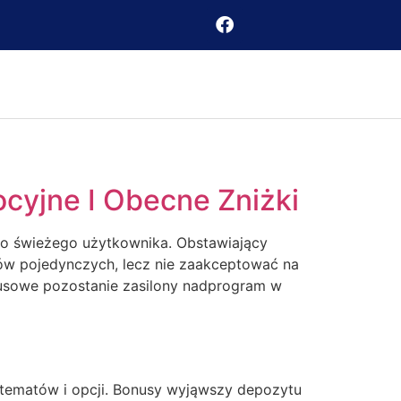
cyjne I Obecne Zniżki
to świeżego użytkownika. Obstawiający
dów pojedynczych, lecz nie zaakceptować na
usowe pozostanie zasilony nadprogram w
 tematów i opcji. Bonusy wyjąwszy depozytu