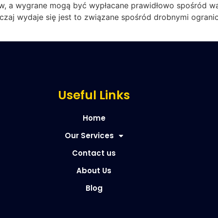
tów, a wygrane mogą być wypłacane prawidłowo spośród w
zaj wydaje się jest to związane spośród drobnymi ograni
Useful Links
Home
Our Services
Contact us
About Us
Blog