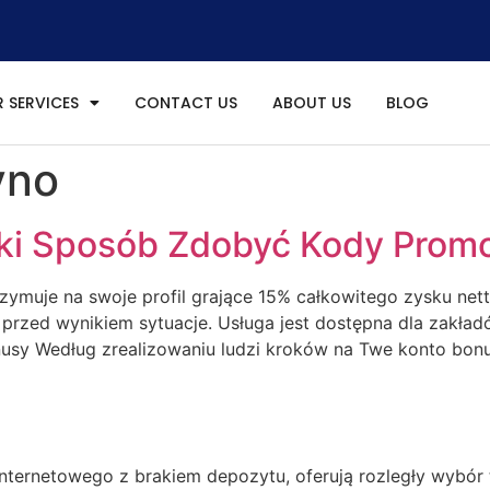
 SERVICES
CONTACT US
ABOUT US
BLOG
yno
ki Sposób Zdobyć Kody Promo
zymuje na swoje profil grające 15% całkowitego zysku net
 przed wynikiem sytuacje. Usługa jest dostępna dla zakła
sy Według zrealizowaniu ludzi kroków na Twe konto bon
internetowego z brakiem depozytu, oferują rozległy wybór