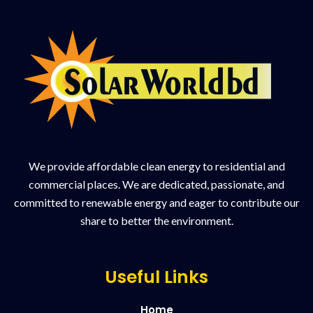
We provide affordable clean energy to residential and
commercial places. We are dedicated, passionate, and
committed to renewable energy and eager to contribute our
share to better the environment.
Useful Links
Home