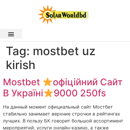
Tag:
mostbet uz
kirish
Mostbet
офіційний Сайт
В Україні
9000 250fs
На данный момент официальный сайт Мостбет
стабильно занимает верхние строчки в рейтингах
лучших. В пользу БК говорит большой ассортимент
мероприятий, услуги онлайн-казино, а также