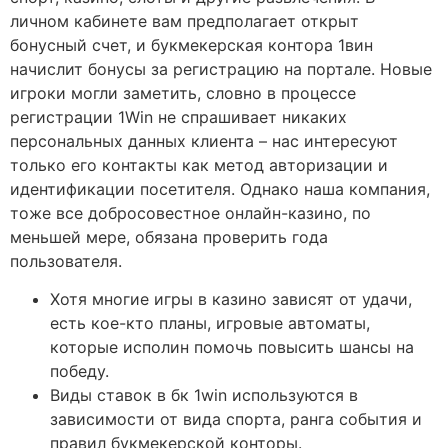
личном кабинете вам предполагает открыт
бонусный счет, и букмекерская контора 1вин
начислит бонусы за регистрацию на портале. Новые
игроки могли заметить, словно в процессе
регистрации 1Win не спрашивает никаких
персональных данных клиента – нас интересуют
только его контакты как метод авторизации и
идентификации посетителя. Однако наша компания,
тоже все добросовестное онлайн-казино, по
меньшей мере, обязана проверить года
пользователя.
Х͏отя мно͏гие͏ игры в казино завися͏т от удачи,
есть кое-кто планы, игр͏о͏вые авто͏маты,
кото͏рые исполин помочь повысить шансы на
поб͏е͏ду.
Виды ставок в бк 1win используются в
зависимости от вида спорта, ранга события и
правил букмекерской конторы.