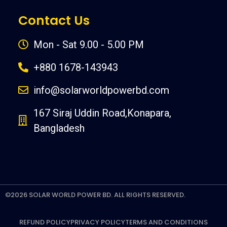
Contact Us
Mon - Sat 9.00 - 5.00 PM
+880 1678-143943
info@solarworldpowerbd.com
167 Siraj Uddin Road,Konapara,
Bangladesh
©2026 SOLAR WORLD POWER BD. ALL RIGHTS RESERVED.
REFUND POLICY
PRIVACY POLICY
TERMS AND CONDITIONS