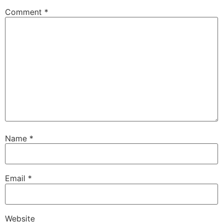
Comment
*
Name
*
Email
*
Website