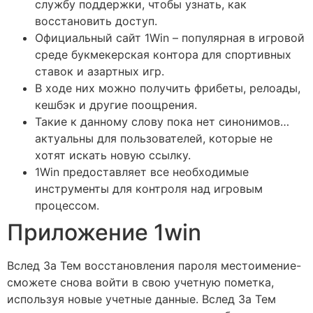
службу поддержки, чтобы узнать, как
восстановить доступ.
Официальный сайт 1Win – популярная в игровой
среде букмекерская контора для спортивных
ставок и азартных игр.
В ходе них можно получить фрибеты, релоады,
кешбэк и другие поощрения.
Такие к данному слову пока нет синонимов…
актуальны для пользователей, которые не
хотят искать новую ссылку.
1Win предоставляет все необходимые
инструменты для контроля над игровым
процессом.
Приложение 1win
Вслед За Тем восстановления пароля местоимение-
сможете снова войти в свою учетную пометка,
используя новые учетные данные. Вслед За Тем