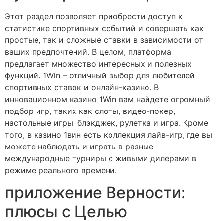
Этот раздел позволяет приобрести доступ к
статистике спортивных событий и совершать как
простые, так и сложные ставки в зависимости от
ваших предпочтений. В целом, платформа
предлагает множество интересных и полезных
функций. 1Win – отличный выбор для любителей
спортивных ставок и онлайн-казино. В
инновационном казино 1Win вам найдете огромный
подбор игр, таких как слоты, видео-покер,
настольные игры, блэкджек, рулетка и игра. Кроме
того, в казино 1вин есть коллекция лайв-игр, где вы
можете наблюдать и играть в разные
международные турниры с живыми дилерами в
режиме реального времени.
приложение Верности:
плюсы с Целью