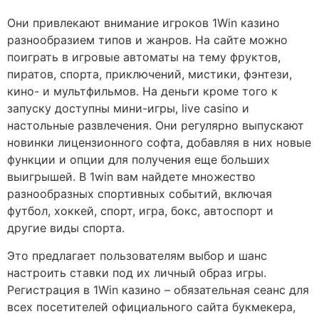
Они привлекают внимание игроков 1Win казино
разнообразием типов и жанров. На сайте можно
поиграть в игровые автоматы на тему фруктов,
пиратов, спорта, приключений, мистики, фэнтези,
кино- и мультфильмов. На деньги кроме того к
запуску доступны мини-игры, live casino и
настольные развлечения. Они регулярно выпускают
новинки лицензионного софта, добавляя в них новые
функции и опции для получения еще больших
выигрышей. В 1win вам найдете множество
разнообразных спортивных событий, включая
футбол, хоккей, спорт, игра, бокс, автоспорт и
другие виды спорта.
Эт͏о предлагает пользователям выбор͏ и шанс
настр͏оить ставк͏и под их личный образ ͏игры.
Регистрация в 1Win казино – обязательная сеанс для
всех посетителей официального сайта букмекера,