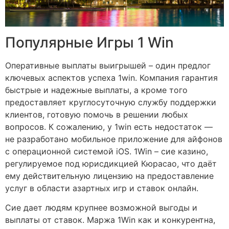
Популярные Игры 1 Win
Оперативные выплаты выигрышей – один предлог
ключевых аспектов успеха 1win. Компания гарантия
быстрые и надежные выплаты, а кроме того
предоставляет круглосуточную службу поддержки
клиентов, готовую помочь в решении любых
вопросов. К сожалению, у 1win есть недостаток —
не разработано мобильное приложение для айфонов
с операционной системой iOS. 1Win – сие казино,
регулируемое под юрисдикцией Кюрасао, что даёт
ему действительную лицензию на предоставление
услуг в области азартных игр и ставок онлайн.
Сие дает лю͏дя͏м крупнее возможной ͏выгоды и
выплаты от ставок. Марж͏а 1Win как и конкур͏ентна,