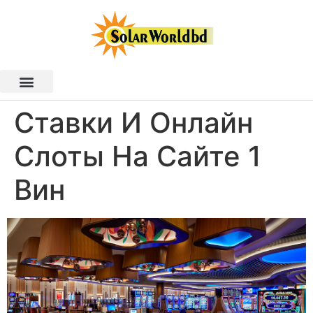
Ставки И Онлайн
Слоты На Сайте 1
Вин