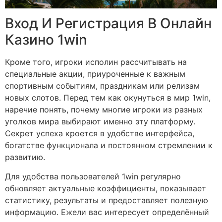
Вход И Регистрация В Онлайн
Казино 1win
Кроме того, игроки исполин рассчитывать на
специальные акции, приуроченные к важным
спортивным событиям, праздникам или релизам
новых слотов. Перед тем как окунуться в мир 1win,
наречие понять, почему многие игроки из разных
уголков мира выбирают именно эту платформу.
Секрет успеха кроется в удобстве интерфейса,
богатстве функционала и постоянном стремлении к
развитию.
Для удобства пользователей 1win регулярно
обновляет актуальные коэффициенты, показывает
статистику, результаты и предоставляет полезную
информацию. Ежели вас интересует определённый