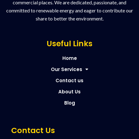
commercial places. We are dedicated, passionate, and
committed to renewable energy and eager to contribute our
share to better the environment.
Useful Links
Home
Our Services
Contact us
About Us
Blog
Contact Us