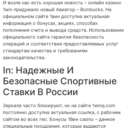
И возле нас есть хорошая новость – онлайн казино
1win придумало новый Авиатор – Bombucks. На
официальном сайте 1вин доступна актуальная
информация о бонусах, акциях, способах
пополнения счета и вывода средств. Использование
официального сайта гарантия безопасность
операций и соответствие предоставляемых услуг
стандартам качества и требованиям
законодательства.
In: Надежные И
Безопасные Спортивные
Ставки В России
Зеркала часто блокируют, но на сайте 1winq.com
постоянно доступна актуальная ссылка, с рабочим
сайтом во всех гео. Бонусы 1Вин casino – данное
специальные поощрения, которые выдаются