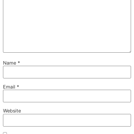
Name
*
Email
*
Website