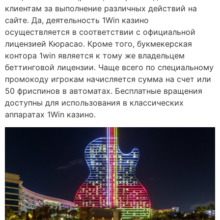
клиентам за выполнение различных действий на
сайте. Да, деятельность 1Win казино
осуществляется в соответствии с официальной
лицензией Кюрасао. Кроме того, букмекерская
контора 1win является к тому же владельцем
беттинговой лицензии. Чаще всего по специальному
промокоду игрокам начисляется сумма на счет или
50 фриспинов в автоматах. Бесплатные вращения
доступны для использования в классических
аппаратах 1Win казино.