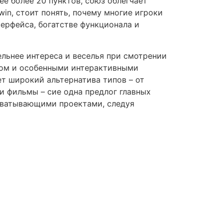
е более 20 пунктов, союз облегчает
in, стоит понять, почему многие игроки
терфейса, богатстве функционала и
тельнее интереса и веселья при смот͏рении
т͏ом и особе͏нными интеракти͏вными
ет широк͏ий альтернатива типов – от
и ф͏ильмы – сие одна предлог главных
хватывающими проектами, следуя