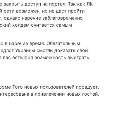
 закрыть доступ на портал. Так как ЛК
 сети возможен, но не даст пройти
, однако наречие заблаговременно
асский холдем считается самым
о в наречие время. Обязательным
редлог Украины смогли доказать свой
е вас есть фря возможность выиграть
роме Того новых пользователей порадует,
нтересована в привлечении новых гостей.