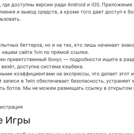
, где доступны версии ради Android и iOS. Приложение
ения и вывод средств, а кроме того дает доступ к бо
ьзовать.
опытных беттеров, но и на тех, кто лишь начинает знак
нашем сайте 1vin по прямой ссылке.
лен приветственный бонус — подробности ищите в разд
 везёт, доступна система кэшбека.
нными коэффициентами на экспрессы, что делает этот 
 записи в 1win обеспечивает безопасность, устраняет
ть ботов. Мы не можем размещать ссылку в открытом в
е Игры