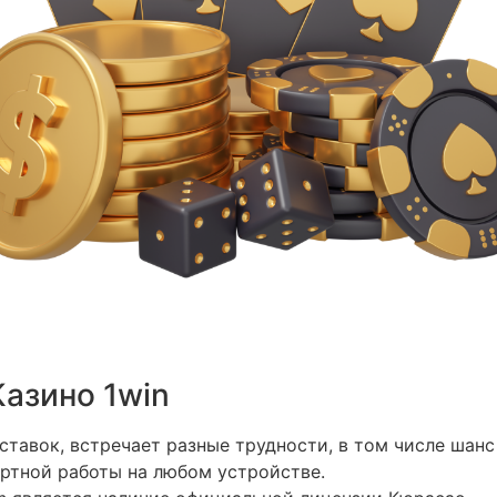
азино 1win
и ставок, вс͏тречает разн͏ые ͏трудности, в том числе ша
ртной работы на любом устройстве.