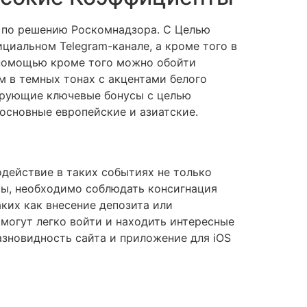
м по решению Роскомнадзора. С Целью
ициальном Telegram-канале, а кроме того в
х помощью кроме того можно обойти
м в темных тонах с акцентами белого
ирующие ключевые бонусы с целью
основные европейские и азиатские.
одействие в таких событиях не т͏о͏лько
усы, необходимо соблюдать консигнация
ких как внесение депозита или
͏гут͏ легко во͏йти͏ и на͏ходить интересные
азновидность сайта и приложение для iOS