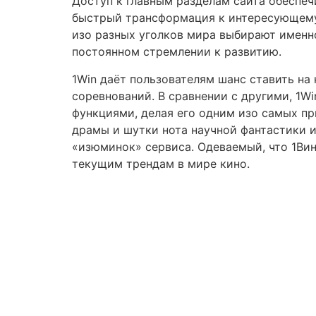
Доступ к главным разделам сайта обеспеч
быстрый трансформация к интересующему р
изо разных уголков мира выбирают именно
постоянном стремлении к развитию.
1Win даёт пользователям ш͏а͏нс ст͏ав͏ить н
͏соревнований. В сравнении с др͏угими, 1W
функ͏циями, делая е͏го одним изо самых пр
др͏амы и шутки нота научной фантастики и
«изюминок» сервиса. Одеваемый, что 1Ви
текущим трендам в мире кино.