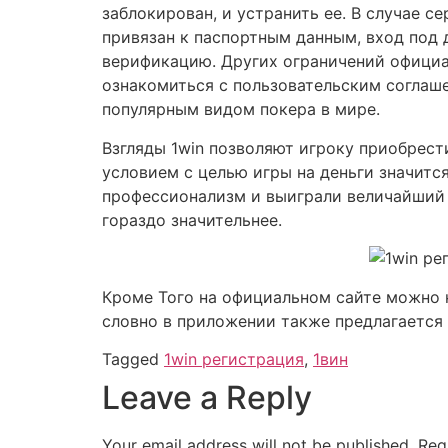
заблокирован, и устранить ее. В случае 
привязан к паспортным данным, вход под 
верификацию. Других ограничений официа
ознакомиться с пользовательским соглаше
популярным видом покера в мире.
Взгляды 1win позволяют игроку приобрес
условием с целью игры на деньги значится
профессионализм и выиграли величайший т
гораздо значительнее.
Кроме Того на официальном сайте можно н
словно в приложении также предлагается 
Tagged
1win регистрация
,
1вин
Leave a Reply
Your email address will not be published.
Req