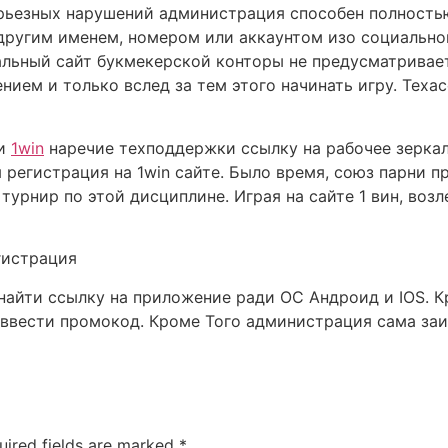
серьезных нарушений администрация способен полностью
другим именем, номером или аккаунтом изо социальной
льный сайт букмекерской конторы не предусматривает
нием и только вслед за тем этого начинать игру. Тех
ти
1win
наречие техподдержки ссылку на рабочее зеркал
 регистрация на 1win сайте. Было время, союз парни п
урнир по этой дисциплине. Играя на сайте 1 вин, возл
айти ссылку на приложение ради ОС Андроид и IOS. К
ввести промокод. Кроме Того администрация сама заи
uired fields are marked
*