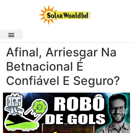
Afinal, Arriesgar Na
Betnacional É
Confiável E Seguro?