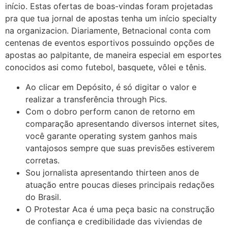
início. Estas ofertas de boas-vindas foram projetadas
pra que tua jornal de apostas tenha um início specialty
na organizacion. Diariamente, Betnacional conta com
centenas de eventos esportivos possuindo opções de
apostas ao palpitante, de maneira especial em esportes
conocidos asi como futebol, basquete, vôlei e tênis.
Ao clicar em Depósito, é só digitar o valor e
realizar a transferência through Pics.
Com o dobro perform canon de retorno em
comparação apresentando diversos internet sites,
você garante operating system ganhos mais
vantajosos sempre que suas previsões estiverem
corretas.
Sou jornalista apresentando thirteen anos de
atuação entre poucas dieses principais redações
do Brasil.
O Protestar Aca é uma peça basic na construção
de confiança e credibilidade das viviendas de