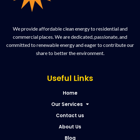
We provide affordable clean energy to residential and
commercial places. We are dedicated, passionate, and
committed to renewable energy and eager to contribute our
share to better the environment.
Useful Links
Home
Our Services
Contact us
About Us
Blog