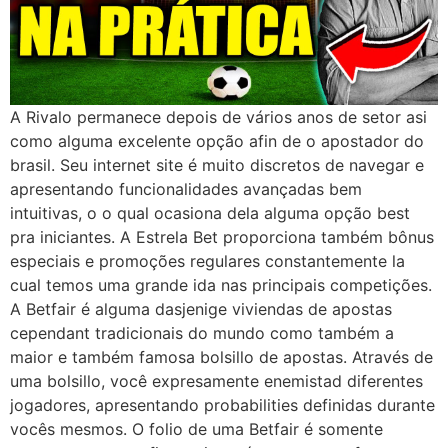
A Rivalo permanece depois de vários anos de setor asi
como alguma excelente opção afin de o apostador do
brasil. Seu internet site é muito discretos de navegar e
apresentando funcionalidades avançadas bem
intuitivas, o o qual ocasiona dela alguma opção best
pra iniciantes. A Estrela Bet proporciona também bônus
especiais e promoções regulares constantemente la
cual temos uma grande ida nas principais competições.
A Betfair é alguma dasjenige viviendas de apostas
cependant tradicionais do mundo como também a
maior e também famosa bolsillo de apostas. Através de
uma bolsillo, você expresamente enemistad diferentes
jogadores, apresentando probabilities definidas durante
vocês mesmos. O folio de uma Betfair é somente