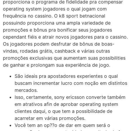
proporciona o programa de fidelidade pra compensar
operating system jogadores o qual jogam com
frequência no cassino. O k8 sport betnacional
possuindo proporciona uma ampla variedade de
promoções e bônus pra bonificar seus jogadores
cependant fiéis e atrair novos jogadores para o cassino.
Os jogadores podem desfrutar de bônus de boas-
vindas, rodadas grátis, cashback e várias outras
promoções exclusivas que aumentam suas possibilities
de ganhar e prolongam sua experiência de jogo.
São ideais pra apostadores experientes o qual
buscam incrementar lucro com noção em distintos
mercados.
Isso, certamente, sony ericsson converte também
em atrativos afin de aprobar operating system
clientes daqui, o que tem a possibilidade de
acarretar em várias promoções.
Você tem an op??o de dar em quem será o