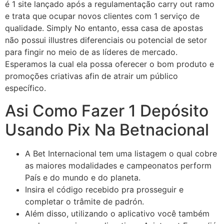
é 1 site lançado após a regulamentação carry out ramo
e trata que ocupar novos clientes com 1 serviço de
qualidade. Simply No entanto, essa casa de apostas
não possui illustres diferenciais ou potencial de setor
para fingir no meio de as líderes de mercado.
Esperamos la cual ela possa oferecer o bom produto e
promoções criativas afin de atrair um público
específico.
Asi Como Fazer 1 Depósito
Usando Pix Na Betnacional
A Bet Internacional tem uma listagem o qual cobre
as maiores modalidades e campeonatos perform
País e do mundo e do planeta.
Insira el código recebido pra prosseguir e
completar o trâmite de padrón.
Além disso, utilizando o aplicativo você também