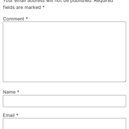
Your email address will not be published.
Required
fields are marked
*
Comment
*
Name
*
Email
*