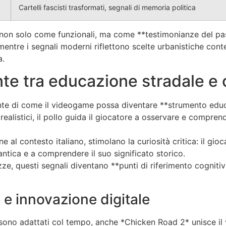
Cartelli fascisti trasformati, segnali di memoria politica
i non solo come funzionali, ma come **testimonianze del pass
mentre i segnali moderni riflettono scelte urbanistiche co
a.
te tra educazione stradale e c
ente di come il videogame possa diventare **strumento edu
ealistici, il pollo guida il giocatore a osservare e compren
one al contesto italiano, stimolano la curiosità critica: il gi
antica e a comprendere il suo significato storico.
, questi segnali diventano **punti di riferimento cognitiv
 e innovazione digitale
 sono adattati col tempo, anche *Chicken Road 2* unisce il 