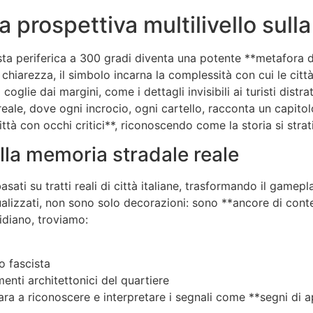
a prospettiva multilivello sulla
sta periferica a 300 gradi diventa una potente **metafora de
hiarezza, il simbolo incarna la complessità con cui le citt
glie dai margini, come i dettagli invisibili ai turisti distrat
eale, dove ogni incrocio, ogni cartello, racconta un capitol
ittà con occhi critici**, riconoscendo come la storia si strati
lla memoria stradale reale
ati su tratti reali di città italiane, trasformando il gamep
estualizzati, non sono solo decorazioni: sono **ancore di cont
tidiano, troviamo:
o fascista
menti architettonici del quartiere
ara a riconoscere e interpretare i segnali come **segni di 