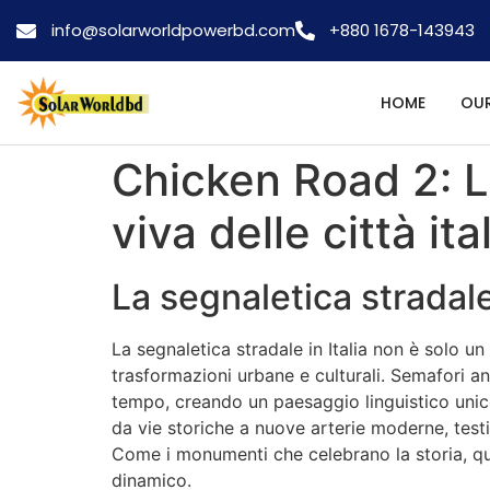
info@solarworldpowerbd.com
+880 1678-143943
HOME
OUR
Chicken Road 2: 
viva delle città ita
La segnaletica stradal
La segnaletica stradale in Italia non è solo un
trasformazioni urbane e culturali. Semafori an
tempo, creando un paesaggio linguistico unic
da vie storiche a nuove arterie moderne, testi
Come i monumenti che celebrano la storia, que
dinamico.