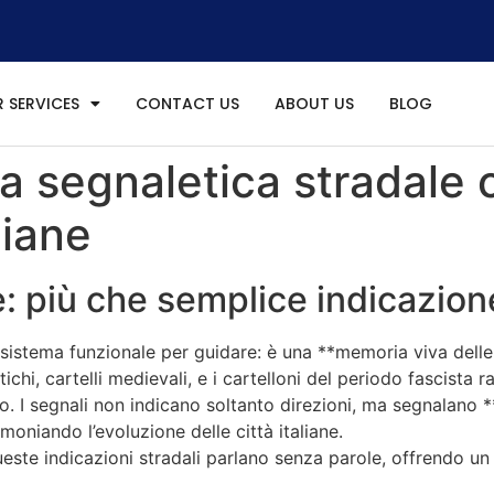
 SERVICES
CONTACT US
ABOUT US
BLOG
La segnaletica stradal
liane
e: più che semplice indicazion
 sistema funzionale per guidare: è una **memoria viva delle 
tichi, cartelli medievali, e i cartelloni del periodo fascist
o. I segnali non indicano soltanto direzioni, ma segnalano
moniando l’evoluzione delle città italiane.
ste indicazioni stradali parlano senza parole, offrendo un p