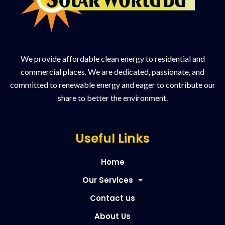
We provide affordable clean energy to residential and
commercial places. We are dedicated, passionate, and
committed to renewable energy and eager to contribute our
share to better the environment.
Useful Links
Home
Our Services
Contact us
About Us