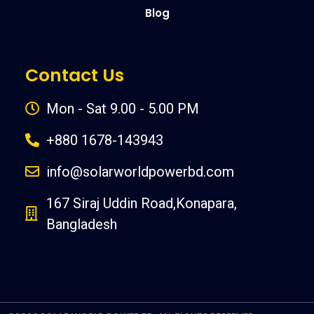
Blog
Contact Us
Mon - Sat 9.00 - 5.00 PM
+880 1678-143943
info@solarworldpowerbd.com
167 Siraj Uddin Road,Konapara,
Bangladesh