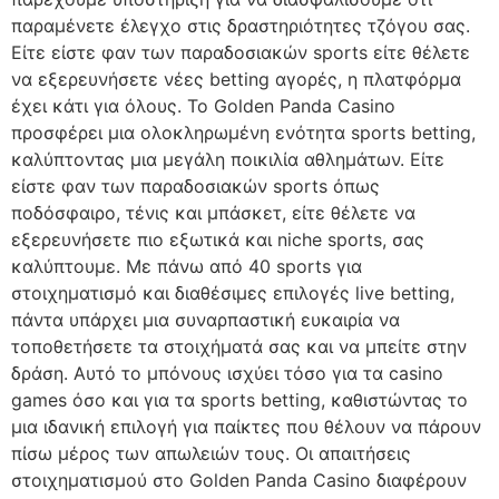
παραμένετε έλεγχο στις δραστηριότητες τζόγου σας.
Είτε είστε φαν των παραδοσιακών sports είτε θέλετε
να εξερευνήσετε νέες betting αγορές, η πλατφόρμα
έχει κάτι για όλους. Το Golden Panda Casino
προσφέρει μια ολοκληρωμένη ενότητα sports betting,
καλύπτοντας μια μεγάλη ποικιλία αθλημάτων. Είτε
είστε φαν των παραδοσιακών sports όπως
ποδόσφαιρο, τένις και μπάσκετ, είτε θέλετε να
εξερευνήσετε πιο εξωτικά και niche sports, σας
καλύπτουμε. Με πάνω από 40 sports για
στοιχηματισμό και διαθέσιμες επιλογές live betting,
πάντα υπάρχει μια συναρπαστική ευκαιρία να
τοποθετήσετε τα στοιχήματά σας και να μπείτε στην
δράση. Αυτό το μπόνους ισχύει τόσο για τα casino
games όσο και για τα sports betting, καθιστώντας το
μια ιδανική επιλογή για παίκτες που θέλουν να πάρουν
πίσω μέρος των απωλειών τους. Οι απαιτήσεις
στοιχηματισμού στο Golden Panda Casino διαφέρουν