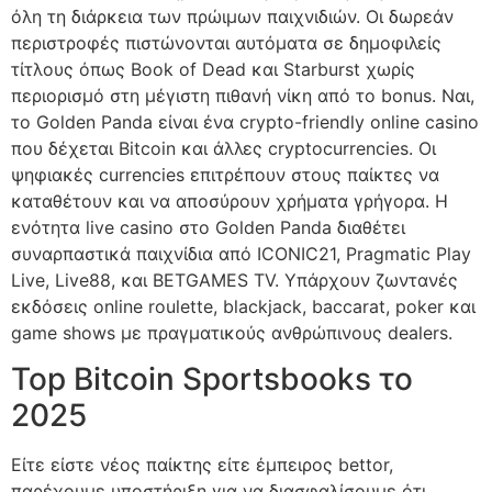
όλη τη διάρκεια των πρώιμων παιχνιδιών. Οι δωρεάν
περιστροφές πιστώνονται αυτόματα σε δημοφιλείς
τίτλους όπως Book of Dead και Starburst χωρίς
περιορισμό στη μέγιστη πιθανή νίκη από το bonus. Ναι,
το Golden Panda είναι ένα crypto-friendly online casino
που δέχεται Bitcoin και άλλες cryptocurrencies. Οι
ψηφιακές currencies επιτρέπουν στους παίκτες να
καταθέτουν και να αποσύρουν χρήματα γρήγορα. Η
ενότητα live casino στο Golden Panda διαθέτει
συναρπαστικά παιχνίδια από ICONIC21, Pragmatic Play
Live, Live88, και BETGAMES TV. Υπάρχουν ζωντανές
εκδόσεις online roulette, blackjack, baccarat, poker και
game shows με πραγματικούς ανθρώπινους dealers.
Top Bitcoin Sportsbooks το
2025
Είτε είστε νέος παίκτης είτε έμπειρος bettor,
παρέχουμε υποστήριξη για να διασφαλίσουμε ότι