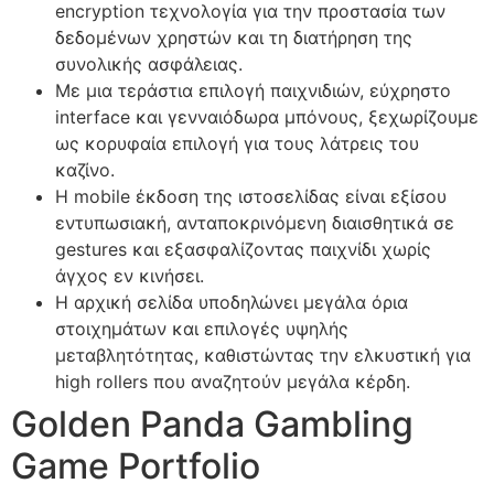
encryption τεχνολογία για την προστασία των
δεδομένων χρηστών και τη διατήρηση της
συνολικής ασφάλειας.
Με μια τεράστια επιλογή παιχνιδιών, εύχρηστο
interface και γενναιόδωρα μπόνους, ξεχωρίζουμε
ως κορυφαία επιλογή για τους λάτρεις του
καζίνο.
Η mobile έκδοση της ιστοσελίδας είναι εξίσου
εντυπωσιακή, ανταποκρινόμενη διαισθητικά σε
gestures και εξασφαλίζοντας παιχνίδι χωρίς
άγχος εν κινήσει.
Η αρχική σελίδα υποδηλώνει μεγάλα όρια
στοιχημάτων και επιλογές υψηλής
μεταβλητότητας, καθιστώντας την ελκυστική για
high rollers που αναζητούν μεγάλα κέρδη.
Golden Panda Gambling
Game Portfolio