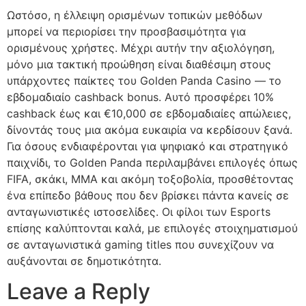
Ωστόσο, η έλλειψη ορισμένων τοπικών μεθόδων
μπορεί να περιορίσει την προσβασιμότητα για
ορισμένους χρήστες. Μέχρι αυτήν την αξιολόγηση,
μόνο μια τακτική προώθηση είναι διαθέσιμη στους
υπάρχοντες παίκτες του Golden Panda Casino — το
εβδομαδιαίο cashback bonus. Αυτό προσφέρει 10%
cashback έως και €10,000 σε εβδομαδιαίες απώλειες,
δίνοντάς τους μια ακόμα ευκαιρία να κερδίσουν ξανά.
Για όσους ενδιαφέρονται για ψηφιακό και στρατηγικό
παιχνίδι, το Golden Panda περιλαμβάνει επιλογές όπως
FIFA, σκάκι, MMA και ακόμη τοξοβολία, προσθέτοντας
ένα επίπεδο βάθους που δεν βρίσκει πάντα κανείς σε
ανταγωνιστικές ιστοσελίδες. Οι φίλοι των Esports
επίσης καλύπτονται καλά, με επιλογές στοιχηματισμού
σε ανταγωνιστικά gaming titles που συνεχίζουν να
αυξάνονται σε δημοτικότητα.
Leave a Reply