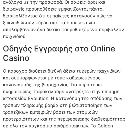
ανάλογα με την προσφορά. Οι σαφείς όροι και
διαφανείς προϋποθέσεις εμφανίζονται πάντα,
διασφαλίζοντας ότι οι παίκτες κατανοούν πώς να
ξεκλειδώσουν κέρδη από τα bonuses ενώ
απολαμβάνουν ένα δίκαιο και ρυθμιζόμενο περιβάλλον
παιχνιδιού.
Οδηγός Εγγραφής στο Online
Casino
Ο πάροχος διαθέτει διεθνή άδεια τυχερών παιχνιδιών
και συμμορφώνεται με τους καθιερωμένους
κανονισμούς της βιομηχανίας. Για περαιτέρω
πληροφορίες, παρακαλούμε ανατρέξτε στην επίσημη
ιστοσελίδα Evolution. Η κατανόηση της απόδοσης των
τρόπων πληρωμής βοηθά στη βελτιστοποίηση των
τραπεζικών εμπειριών βάσει των ατομικών
προτεραιοτήτων και της περιφερειακής διαθεσιμότητας
σε όλο τον παγκόσμιο αριθμό παικτών. Το Golden