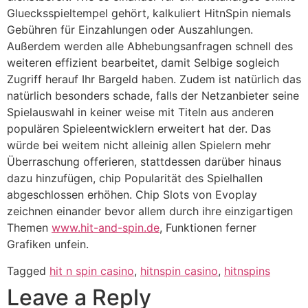
Gluecksspieltempel gehört, kalkuliert HitnSpin niemals
Gebühren für Einzahlungen oder Auszahlungen.
Außerdem werden alle Abhebungsanfragen schnell des
weiteren effizient bearbeitet, damit Selbige sogleich
Zugriff herauf Ihr Bargeld haben. Zudem ist natürlich das
natürlich besonders schade, falls der Netzanbieter seine
Spielauswahl in keiner weise mit Titeln aus anderen
populären Spieleentwicklern erweitert hat der. Das
würde bei weitem nicht alleinig allen Spielern mehr
Überraschung offerieren, stattdessen darüber hinaus
dazu hinzufügen, chip Popularität des Spielhallen
abgeschlossen erhöhen. Chip Slots von Evoplay
zeichnen einander bevor allem durch ihre einzigartigen
Themen
www.hit-and-spin.de
, Funktionen ferner
Grafiken unfein.
Tagged
hit n spin casino
,
hitnspin casino
,
hitnspins
Leave a Reply