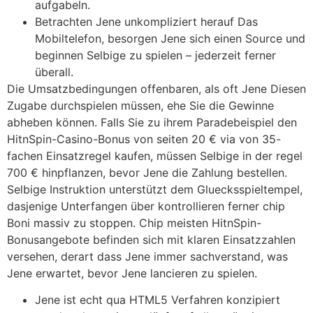
aufgabeln.
Betrachten Jene unkompliziert herauf Das
Mobiltelefon, besorgen Jene sich einen Source und
beginnen Selbige zu spielen – jederzeit ferner
überall.
Die Umsatzbedingungen offenbaren, als oft Jene Diesen
Zugabe durchspielen müssen, ehe Sie die Gewinne
abheben können. Falls Sie zu ihrem Paradebeispiel den
HitnSpin-Casino-Bonus von seiten 20 € via von 35-
fachen Einsatzregel kaufen, müssen Selbige in der regel
700 € hinpflanzen, bevor Jene die Zahlung bestellen.
Selbige Instruktion unterstützt dem Gluecksspieltempel,
dasjenige Unterfangen über kontrollieren ferner chip
Boni massiv zu stoppen. Chip meisten HitnSpin-
Bonusangebote befinden sich mit klaren Einsatzzahlen
versehen, derart dass Jene immer sachverstand, was
Jene erwartet, bevor Jene lancieren zu spielen.
Jene ist echt qua HTML5 Verfahren konzipiert