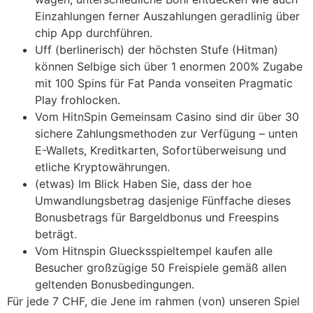
Einzahlungen ferner Auszahlungen geradlinig über
chip App durchführen.
Uff (berlinerisch) der höchsten Stufe (Hitman)
können Selbige sich über 1 enormen 200% Zugabe
mit 100 Spins für Fat Panda vonseiten Pragmatic
Play frohlocken.
Vom HitnSpin Gemeinsam Casino sind dir über 30
sichere Zahlungsmethoden zur Verfügung – unten
E-Wallets, Kreditkarten, Sofortüberweisung und
etliche Kryptowährungen.
(etwas) Im Blick Haben Sie, dass der hoe
Umwandlungsbetrag dasjenige Fünffache dieses
Bonusbetrags für Bargeldbonus und Freespins
beträgt.
Vom Hitnspin Gluecksspieltempel kaufen alle
Besucher großzügige 50 Freispiele gemäß allen
geltenden Bonusbedingungen.
Für jede 7 CHF, die Jene im rahmen (von) unseren Spiel