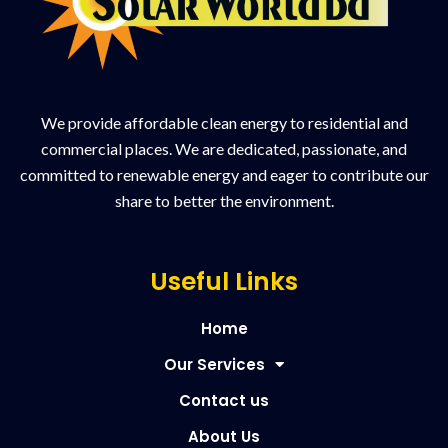
We provide affordable clean energy to residential and
commercial places. We are dedicated, passionate, and
committed to renewable energy and eager to contribute our
share to better the environment.
Useful Links
Home
Our Services
Contact us
About Us