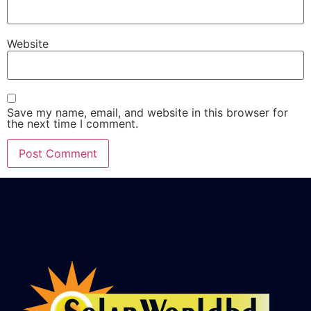
Website
Save my name, email, and website in this browser for
the next time I comment.