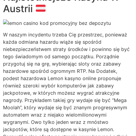
Austrii
W naszym incydentu trzeba Cię przestrzec, ponieważ
każda odmiana hazardu wiąże się spośród
niebezpieczeństwem straty środków i powinno się być
tego świadomym od samego początku. Porządnie
przygotuj się na grę, wybierając sloty oraz zabawy
hazardowe spośród ogromnym RTP. Na Dodatek,
podest hazardowa Lemon kasyno online proponuje
również szeroki wybór komputerów jak zabawy
jackpotowe, w których możesz wygrać atrakcyjne
nagrody. Przykładem takiej gry wydaje się być “Mega
Moolah”, który wydaje się być znanym progresywnym
automatem wraz z niejako wielomilionowymi
wygranymi. Owo tylko jeden wraz z mnóstwo
jackpotów, które są dostępne w kasynie Lemon.