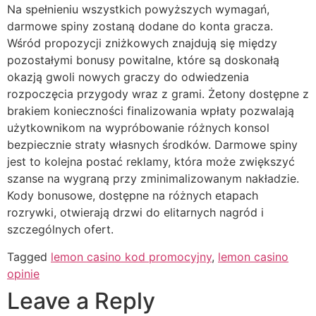
Na spełnieniu wszystkich powyższych wymagań,
darmowe spiny zostaną dodane do konta gracza.
Wśród propozycji zniżkowych znajdują się między
pozostałymi bonusy powitalne, które są doskonałą
okazją gwoli nowych graczy do odwiedzenia
rozpoczęcia przygody wraz z grami. Żetony dostępne z
brakiem konieczności finalizowania wpłaty pozwalają
użytkownikom na wypróbowanie różnych konsol
bezpiecznie straty własnych środków. Darmowe spiny
jest to kolejna postać reklamy, która może zwiększyć
szanse na wygraną przy zminimalizowanym nakładzie.
Kody bonusowe, dostępne na różnych etapach
rozrywki, otwierają drzwi do elitarnych nagród i
szczególnych ofert.
Tagged
lemon casino kod promocyjny
,
lemon casino
opinie
Leave a Reply