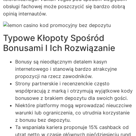
obsługi fachowej może poszczycić się bardzo dobrą
opinią internautów.
Typowe Kłopoty Spośród
Bonusami I Ich Rozwiązanie
Bonusy są nieodłącznym detalem kasyn
internetowego i stanowią bardzo atrakcyjne
propozycji na rzecz zawodników.
Strony partnerskie i recenzenckie często
współpracują z marką i otrzymują wyjątkowe kody
bonusowe z brakiem depozytu dla swoich gości.
Niektóre platformy mogą wprowadzać nieuczciwe
warunki lub ograniczenia, co utrudnia korzystanie
z bonusu bez depozytu.
Ta wspaniała kariera proponuje 15% cashback od
utrat netto w czasie głównych pięćdziesięciu rund