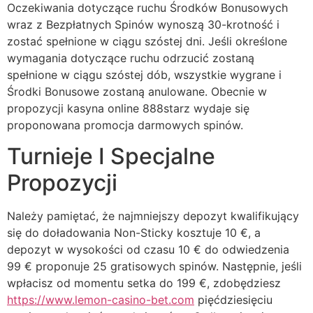
Oczekiwania dotyczące ruchu Środków Bonusowych
wraz z Bezpłatnych Spinów wynoszą 30-krotność i
zostać spełnione w ciągu szóstej dni. Jeśli określone
wymagania dotyczące ruchu odrzucić zostaną
spełnione w ciągu szóstej dób, wszystkie wygrane i
Środki Bonusowe zostaną anulowane. Obecnie w
propozycji kasyna online 888starz wydaje się
proponowana promocja darmowych spinów.
Turnieje I Specjalne
Propozycji
Należy pamiętać, że najmniejszy depozyt kwalifikujący
się do doładowania Non-Sticky kosztuje 10 €, a
depozyt w wysokości od czasu 10 € do odwiedzenia
99 € proponuje 25 gratisowych spinów. Następnie, jeśli
wpłacisz od momentu setka do 199 €, zdobędziesz
https://www.lemon-casino-bet.com
pięćdziesięciu