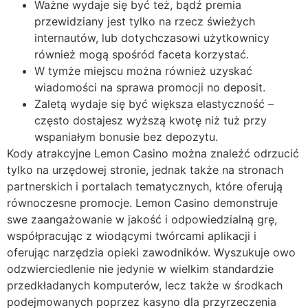
Ważne wydaje się być też, bądź premia
przewidziany jest tylko na rzecz świeżych
internautów, lub dotychczasowi użytkownicy
również mogą spośród faceta korzystać.
W tymże miejscu można również uzyskać
wiadomości na sprawa promocji no deposit.
Zaletą wydaje się być większa elastyczność –
często dostajesz wyższą kwotę niż tuż przy
wspaniałym bonusie bez depozytu.
Kody atrakcyjne Lemon Casino można znaleźć odrzucić
tylko na urzędowej stronie, jednak także na stronach
partnerskich i portalach tematycznych, które oferują
równoczesne promocje. Lemon Casino demonstruje
swe zaangażowanie w jakość i odpowiedzialną grę,
współpracując z wiodącymi twórcami aplikacji i
oferując narzędzia opieki zawodników. Wyszukuje owo
odzwierciedlenie nie jedynie w wielkim standardzie
przedkładanych komputerów, lecz także w środkach
podejmowanych poprzez kasyno dla przyrzeczenia