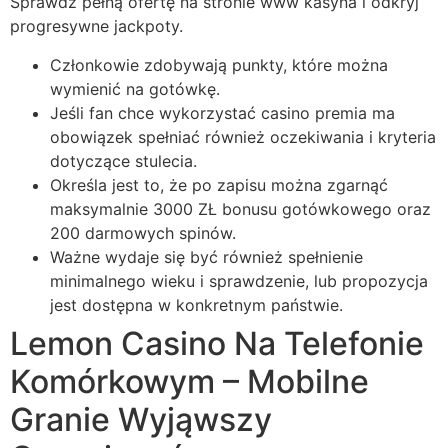
Sprawdź pełną ofertę na stronie www kasyna i odkryj
progresywne jackpoty.
Członkowie zdobywają punkty, które można
wymienić na gotówkę.
Jeśli fan chce wykorzystać casino premia ma
obowiązek spełniać również oczekiwania i kryteria
dotyczące stulecia.
Określa jest to, że po zapisu można zgarnąć
maksymalnie 3000 ZŁ bonusu gotówkowego oraz
200 darmowych spinów.
Ważne wydaje się być również spełnienie
minimalnego wieku i sprawdzenie, lub propozycja
jest dostępna w konkretnym państwie.
Lemon Casino Na Telefonie
Komórkowym – Mobilne
Granie Wyjąwszy