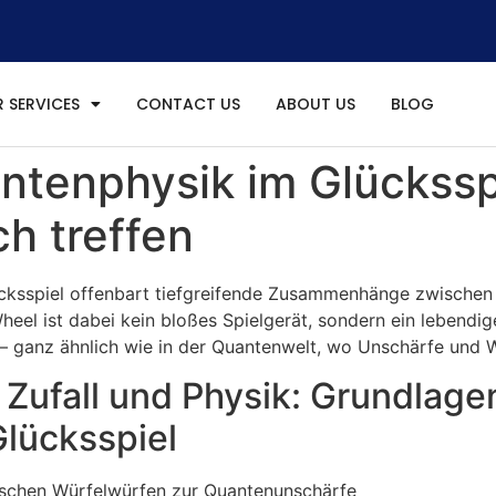
 SERVICES
CONTACT US
ABOUT US
BLOG
tenphysik im Glücksspi
h treffen
lücksspiel offenbart tiefgreifende Zusammenhänge zwischen
l ist dabei kein bloßes Spielgerät, sondern ein lebendiges
en – ganz ähnlich wie in der Quantenwelt, wo Unschärfe und
n Zufall und Physik: Grundlage
lücksspiel
ssischen Würfelwürfen zur Quantenunschärfe