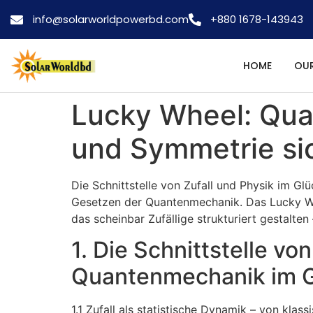
info@solarworldpowerbd.com
+880 1678-143943
HOME
OUR
Lucky Wheel: Quan
und Symmetrie sic
Die Schnittstelle von Zufall und Physik im G
Gesetzen der Quantenmechanik. Das Lucky Whee
das scheinbar Zufällige strukturiert gestalt
1. Die Schnittstelle vo
Quantenmechanik im G
1.1 Zufall als statistische Dynamik – von kla