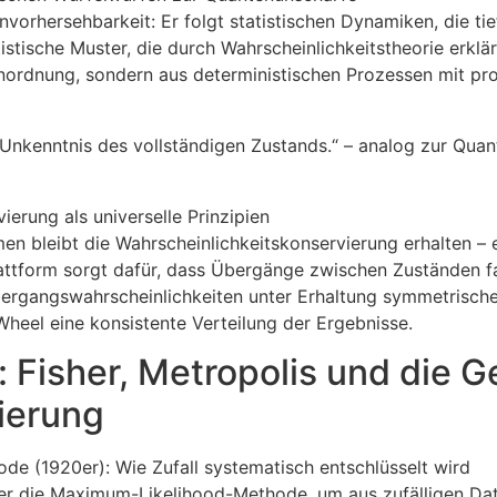
nvorhersehbarkeit: Er folgt statistischen Dynamiken, die tie
tistische Muster, die durch Wahrscheinlichkeitstheorie erk
nordnung, sondern aus deterministischen Prozessen mit pro
e Unkenntnis des vollständigen Zustands.“ – analog zur Qua
erung als universelle Prinzipien
n bleibt die Wahrscheinlichkeitskonservierung erhalten – e
attform sorgt dafür, dass Übergänge zwischen Zuständen fa
rgangswahrscheinlichkeiten unter Erhaltung symmetrischer
Wheel eine konsistente Verteilung der Ergebnisse.
: Fisher, Metropolis und die G
ierung
e (1920er): Wie Zufall systematisch entschlüsselt wird
her die Maximum-Likelihood-Methode, um aus zufälligen D