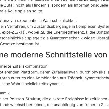
ie Zufall nicht als Hindernis, sondern als Informationsquelle
le Rolle spielen sollte.
tanz via exponentielle Wahrscheinlichkeit
 ein Verfahren, um Zustandsübergänge in komplexen Systeme
 exp(-ΔE/kT)), wobei ΔE die Energiedifferenz, k die Boltz
rscheinlichkeit spiegelt die Quantenmechanik wider: Übergä
 Gesetze bestimmt ist.
ne moderne Schnittstelle von
irierte Zufallskombination
rotierenden Plattform, deren Zufallsauswahl durch physikali
oren nutzt es eine Kombination aus Trägheit, symmetrisch
sche Wahrscheinlichkeitsdynamik.
namik
ner Poisson-Struktur, die diskrete Ereignisse in zeitlichen
standswechsel berechnet, die unabhängig von früheren Zustä