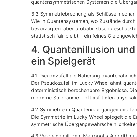
quantensymmetrischen Systemen die Übergan
3.3 Symmetriebrechung als Schlüsselmechan
Wie in Quantensystemen, wo Zustände durch 
bevorzugten, aber probabilistisch geschützte
statistisch fair bleibt – ein feines Gleichgew
4. Quantenillusion und
ein Spielgerät
4.1 Pseudozufall als Näherung quantenähnlic
Der Pseudozufall im Lucky Wheel ahmt quante
deterministisch berechenbare Ergebnisse. Die
moderne Spielräume – oft auf tiefen physikali
4.2 Symmetrie in Quantenübergängen und fa
Die Symmetrie im Lucky Wheel spiegelt die Er
symmetrische Übergangswahrscheinlichkeiten b
4.3 Vergleich mit dem Metropolis-Algorithmus