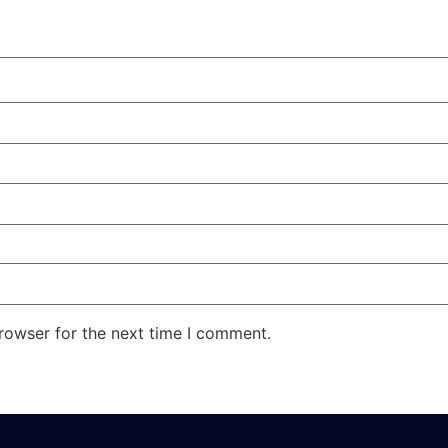
rowser for the next time I comment.