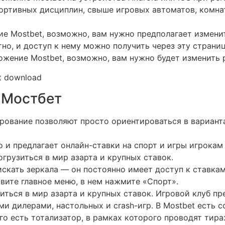
портивных дисциплин, свыше игровых автоматов, комна
е Mostbet, возможно, вам нужно предполагает изменит
о, и доступ к нему можно получить через эту страниц
жение Mostbet, возможно, вам нужно будет изменить р
 Мостбет
ование позволяют просто ориентироваться в варианта
 и предлагает онлайн-ставки на спорт и игры игрокам
грузиться в мир азарта и крупных ставок.
скать зеркала — он постоянно имеет доступ к ставкам
вите главное меню, в нем нажмите «Спорт».
ться в мир азарта и крупных ставок. Игровой клуб пр
и дилерами, настольных и crash-игр. В Mostbet есть 
о есть тотализатор, в рамках которого проводят тираж