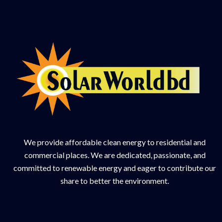
We provide affordable clean energy to residential and
commercial places. We are dedicated, passionate, and
committed to renewable energy and eager to contribute our
share to better the environment.