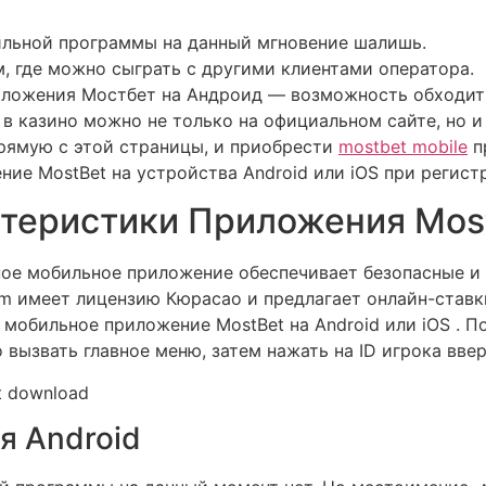
ильной программы на данный мгновение шалишь.
, где можно сыграть с другими клиентами оператора.
иложения Мостбет на Андроид — возможность обходит
ть в казино можно не только на официальном сайте, но
прямую с этой страницы, и приобрести
mostbet mobile
п
ие MostBet на устройства Android или iOS при регист
ктеристики Приложения Mos
ое мобильное приложение обеспечивает безопасные и 
om имеет лицензию Кюрасао и предлагает онлайн-ставк
ь мобильное приложение MostBet на Android или iOS . 
 вызвать главное меню, затем нажать на ID игрока ввер
я Android