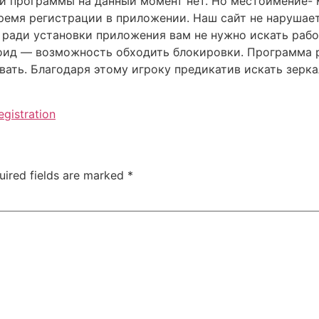
ой программы на данный момент нет. Но местоимение- 
ремя регистрации в приложении. Наш сайт не наруша
з ради установки приложения вам не нужно искать рабо
ид — возможность обходить блокировки. Программа р
вать. Благодаря этому игроку предикатив искать зерк
egistration
uired fields are marked
*