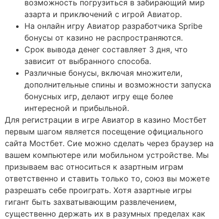
возможность погрузиться в забирающий мир
азарта и приключений с игрой Авиатор.
На онлайн игру Авиатор разработчика Spribe
бонусы от казино не распространяются.
Срок вывода денег составляет 3 дня, что
зависит от выбранного способа.
Различные бонусы, включая множители,
дополнительные спины и возможности запуска
бонусных игр, делают игру еще более
интересной и прибыльной.
Для регистрации в игре Авиатор в казино Мостбет
первым шагом является посещение официального
сайта Мостбет. Сие можно сделать через браузер на
вашем компьютере или мобильном устройстве. Мы
призываем вас относиться к азартным играм
ответственно и ставить только то, союз вы можете
разрешать себе проиграть. Хотя азартные игры
гигант быть захватывающим развлечением,
существенно держать их в разумных пределах как