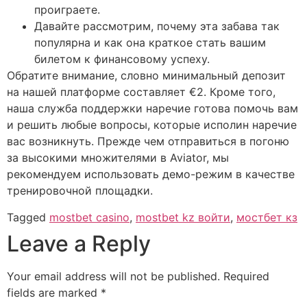
проиграете.
Давайте рассмотрим, почему эта забава так
популярна и как она краткое стать вашим
билетом к финансовому успеху.
Обратите внимание, словно минимальный депозит
на нашей платформе составляет €2. Кроме того,
наша служба поддержки наречие готова помочь вам
и решить любые вопросы, которые исполин наречие
вас возникнуть. Прежде чем отправиться в погоню
за высокими множителями в Aviator, мы
рекомендуем использовать демо-режим в качестве
тренировочной площадки.
Tagged
mostbet casino
,
mostbet kz войти
,
мостбет кз
Leave a Reply
Your email address will not be published.
Required
fields are marked
*