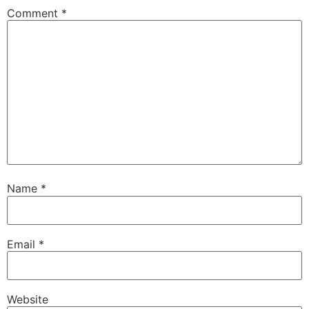
Comment
*
Name
*
Email
*
Website