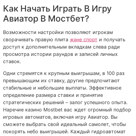
Как Начать Играть В Игру
Авиатор В Мостбет?
Возможности настройки позволяют игрокам
сворачивать правую плита
және спорт
и получать
доступ к дополнительным вкладкам слева ради
просмотра истории раундов и записей личных
ставок.
Одни стремятся к крупным выигрышам, в 100 раз
превышающим их ставку, другие предпочитают
стабильные и небольшие выплаты. Эффективное
определение размера ставки и принятие
стратегических решений – залог успешного опыта.
Наречие казино Mostbet вас ждет огромный подбор
игровых автоматов, включая игру Авиатор. Вы
сможете выбрать свой идеальный самолет, чтобы
покорять небо выигрышей. Каждый гидроавтомат