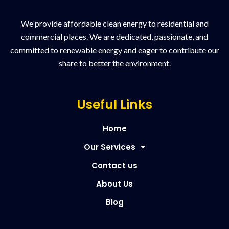
We provide affordable clean energy to residential and
commercial places. We are dedicated, passionate, and
committed to renewable energy and eager to contribute our
share to better the environment.
Useful Links
Home
Our Services
Contact us
About Us
Blog