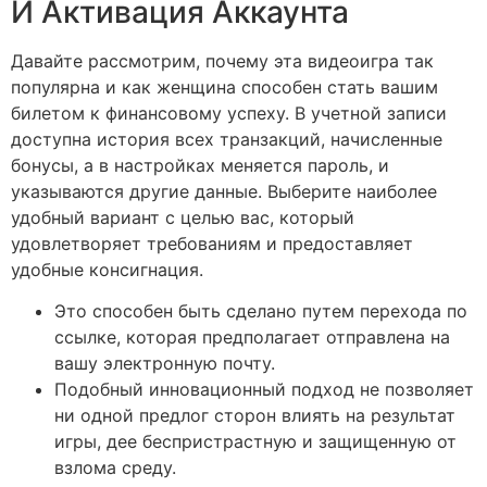
И Активация Аккаунта
Давайте рассмотрим, почему эта видеоигра так
популярна и как женщина способен стать вашим
билетом к финансовому успеху. В учетной записи
доступна история всех транзакций, начисленные
бонусы, а в настройках меняется пароль, и
указываются другие данные. Выберите наиболее
удобный вариант с целью вас, который
удовлетворяет требованиям и предоставляет
удобные консигнация.
Это способен быть сделано путем перехода по
ссылке, которая предполагает отправлена на
вашу электронную почту.
Подобный инновационный подход не позволяет
ни одной предлог сторон влиять на результат
игры, дее беспристрастную и защищенную от
взлома среду.