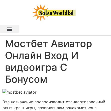
Мостбет Авиатор
Онлайн Вход И
видеоигра С
Бонусом
Эта назначение воспроизводит стандартизованный
опыт краш-игры, позволяя вам ознакомиться с