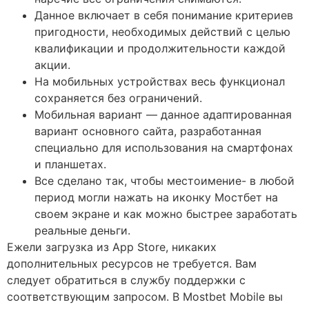
Данное включает в себя понимание критериев
пригодности, необходимых действий с целью
квалификации и продолжительности каждой
акции.
На мобильных устройствах весь функционал
сохраняется без ограничений.
Мобильная вариант — данное адаптированная
вариант основного сайта, разработанная
специально для использования на смартфонах
и планшетах.
Все сделано так, чтобы местоимение- в любой
период могли нажать на иконку Мостбет на
своем экране и как можно быстрее заработать
реальные деньги.
Ежели загрузка из App Store, никаких
дополнительных ресурсов не требуется. Вам
следует обратиться в службу поддержки с
соответствующим запросом. В Mostbet Mobile вы