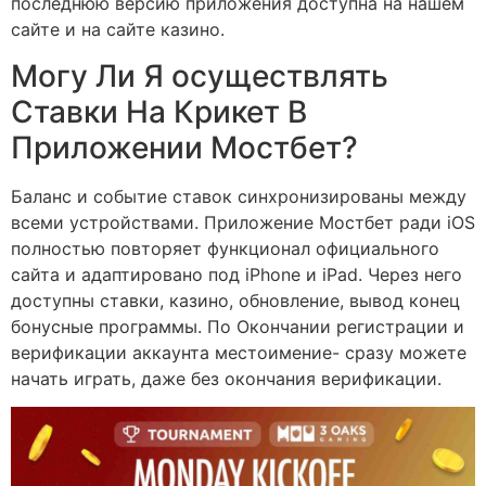
последнюю версию приложения доступна на нашем
сайте и на сайте казино.
Могу Ли Я осуществлять
Ставки На Крикет В
Приложении Мостбет?
Баланс и событие ставок синхронизированы между
всеми устройствами. Приложение Мостбет ради iOS
полностью повторяет функционал официального
сайта и адаптировано под iPhone и iPad. Через него
доступны ставки, казино, обновление, вывод конец
бонусные программы. По Окончании регистрации и
верификации аккаунта местоимение- сразу можете
начать играть, даже без окончания верификации.