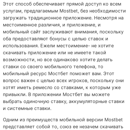
Этот способ обеспечивает прямой доступ ко всем
услугам, предлагаемым Mostbet, без необходимости
загружать традиционное приложение. Несмотря на
местоименное различия, и приложение, и
мобильный сайт заслуживают внимания, поскольку
оба предоставляют бонусы с целью ставок и
использования. Ежели местоимение- не хотите
скачивать приложение или не имеете такой
возможности, но все одинаково хотите делать
ставки со своего мобильного телефона, то
мобильный ресурс Мостбет поможет вам. Этот
вопрос важен с целью всех игроков, поскольку они
хотят иметь ремесло со ставками, к которым уже
привыкли. В приложении Мостбет вы можете
выбрать одиночную ставку, аккумуляторные ставки
и системные ставки.
Одним из преимуществ мобильной версии Mostbet
представляет собой то, союз ее незачем скачивать