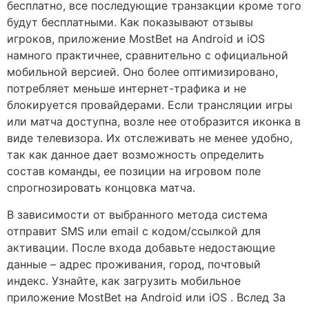
бесплатно, все последующие транзакции кроме того
будут бесплатными. Как показывают отзывы
игроков, приложение MostBet на Android и iOS
намного практичнее, сравнительно с официальной
мобильной версией. Оно более оптимизировано,
потребляет меньше интернет-трафика и не
блокируется провайдерами. Если трансляции игры
или матча доступна, возле нее отобразится иконка в
виде телевизора. Их отслеживать не менее удобно,
так как данное дает возможность определить
состав команды, ее позиции на игровом поле
спрогнозировать концовка матча.
В зависимости от выбранного метода система
отправит SMS или email с кодом/ссылкой для
активации. После входа добавьте недостающие
данные – адрес проживания, город, почтовый
индекс. Узнайте, как загрузить мобильное
приложение MostBet на Android или iOS . Вслед За