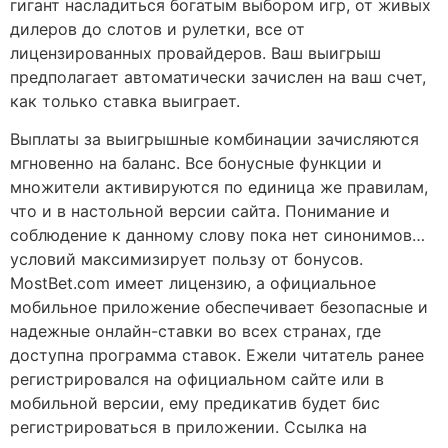
гигант насладиться богатым выбором игр, от живых
дилеров до слотов и рулетки, все от
лицензированных провайдеров. Ваш выигрыш
предполагает автоматически зачислен на ваш счет,
как только ставка выиграет.
Выплаты за выигрышные комбинации зачисляются
мгновенно на баланс. Все бонусные функции и
множители активируются по единица же правилам,
что и в настольной версии сайта. Понимание и
соблюдение к данному слову пока нет синонимов…
условий максимизирует пользу от бонусов.
MostBet.com имеет лицензию, а официальное
мобильное приложение обеспечивает безопасные и
надежные онлайн-ставки во всех странах, где
доступна программа ставок. Ежели читатель ранее
регистрировался на официальном сайте или в
мобильной версии, ему предикатив будет бис
регистрироваться в приложении. Ссылка на