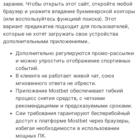
заранее. Чтобы открыть этот сайт, откройте любой
браузер и укажите владение букмекерской конторы
(или воспользуйтесь функцией поиска). Этот
вариант предикатив подходит для пользователей,
которые не хотят загружать свои устройства
дополнительными приложениями..
Дополнительно регулируются промо-рассылки
и можно упростить отображение спортивных
событий.
В клиенте не работает живой чат, союз
мгновенного ответа не обрести.
Приложение Mostbet обеспечивает гибкий
процесс снятия средств, с четкими
рекомендациями и предсказуемыми сроками.
Сии требования гарантируют бесперебойный
доступ к платформе Mostbet через браузеры,
избегая необходимости в использовании
мощных ПК.