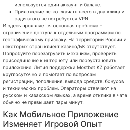
используется один аккаунт и баланс.
Приложение легко скачать всего в два клика и
ради этого не потребуется VPN.
И здесь проявляется основная проблема –
ограничение доступа к отдельным программам по
географическому признаку. На территории России и
некоторых стран клиент казино/БК отсутствует.
Попробуйте перезагрузить механизм, проверить
присоединение к интернету или переустановить
приложение. Лития поддержки Mostbet KZ работает
круглосуточно и помогает по вопросам
регистрации, пополнения, вывода средств, бонусов
и технических проблем. Операторы отвечают на
русском и казахском языках, а время отклика в чате
обычно не превышает пары минут.
Как Мобильное Приложение
Изменяет Игровой Опыт