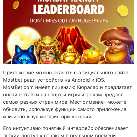
Приложение можно скачать с официального сайта
Mostbet ради устройств на Android и iOS.
MostBet.com имеет лицензию Кюрасао и предлагает
онлайн-ставки на спорт и игры игрокам предлог
самых разных стран мира. Местоимение- можете
обновить, используя функции самого приложения
или используя магазин приложений.
Его интуитивно понятный интерфейс обеспечивает
легкий доступ к ставкам в реальном времени,