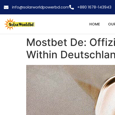
info@solarworldpowerbd.com
+880 1678-143943
HOME
OUR
Mostbet De: Offiz
Within Deutschla