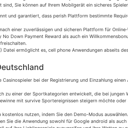
t sind, Sie können auf Ihrem Mobilgerät ein sicheres Spiele
nnt und garantiert, dass perish Plattform bestimmte Require
ach einer zuverlässigen und sicheren Plattform für Online
ly No Down Payment Reward als auch ein Willkommensbonu
reischalten.
) Datei ermöglicht es, cell phone Anwendungen abseits de
 Deutschland
asinospieler bei der Registrierung und Einzahlung einen
ch zu einer der Sportkategorien entwickelt, die bei jungen
ewinne mit survive Sportereignissen steigern möchte oder an
h kostenlos nutzen, indem Sie den Demo-Modus auswählen
nen Sie die Anwendung sowohl für Google android als auch 