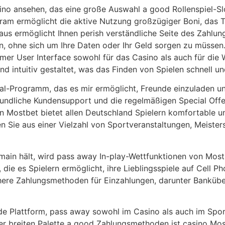
no ansehen, das eine große Auswahl a good Rollenspiel-Slot
ogram ermöglicht die aktive Nutzung großzügiger Boni, da
aus ermöglicht Ihnen perish verständliche Seite des Zahlung
, ohne sich um Ihre Daten oder Ihr Geld sorgen zu müssen.
er User Interface sowohl für das Casino als auch für die
 und intuitiv gestaltet, was das Finden von Spielen schnell u
al-Programm, das es mir ermöglicht, Freunde einzuladen und
eundliche Kundensupport und die regelmäßigen Special Offe
 Mostbet bietet allen Deutschland Spielern komfortable u
 Sie aus einer Vielzahl von Sportveranstaltungen, Meister
ain hält, wird pass away In-play-Wettfunktionen von Mostb
, die es Spielern ermöglicht, ihre Lieblingsspiele auf Cell
here Zahlungsmethoden für Einzahlungen, darunter Bankübe
de Plattform, pass away sowohl im Casino als auch im Spor
r breiten Palette a good Zahlungsmethoden ist casino Most