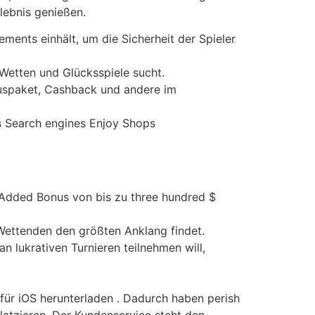
rlebnis genießen.
ments einhält, um die Sicherheit der Spieler
-Wetten und Glücksspiele sucht.
spaket, Cashback und andere im
s Search engines Enjoy Shops
 Added Bonus von bis zu three hundred $
 Wettenden den größten Anklang findet.
 lukrativen Turnieren teilnehmen will,
.
für iOS herunterladen . Dadurch haben perish