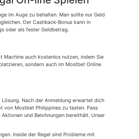
nge im Auge zu behalten. Man sollte nur Geld
zugleichen. Der Cashback-Bonus kann in
s oder als fester Geldbetrag.
ot Machine auch kostenlos nutzen, indem Sie
platzieren, sondern auch im Mostbet Online
de Lösung. Nach der Anmeldung erwartet dich
t von Mostbet Philippines zu testen. Pass
Aktionen und Belohnungen bereithält. Unser
ngen. Inside der Regel sind Probleme mit