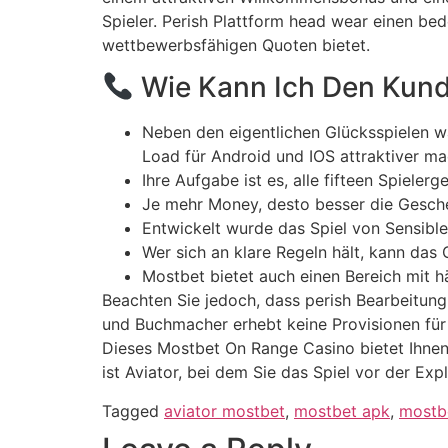
Spieler. Perish Plattform head wear einen be
wettbewerbsfähigen Quoten bietet.
Wie Kann Ich Den Kund
Neben den eigentlichen Glücksspielen w
Load für Android und IOS attraktiver ma
Ihre Aufgabe ist es, alle fifteen Spiele
Je mehr Money, desto besser die Gesch
Entwickelt wurde das Spiel von Sensible
Wer sich an klare Regeln hält, kann das 
Mostbet bietet auch einen Bereich mit h
Beachten Sie jedoch, dass perish Bearbeitun
und Buchmacher erhebt keine Provisionen für
Dieses Mostbet On Range Casino bietet Ihnen
ist Aviator, bei dem Sie das Spiel vor der E
Tagged
aviator mostbet
,
mostbet apk
,
mostbe