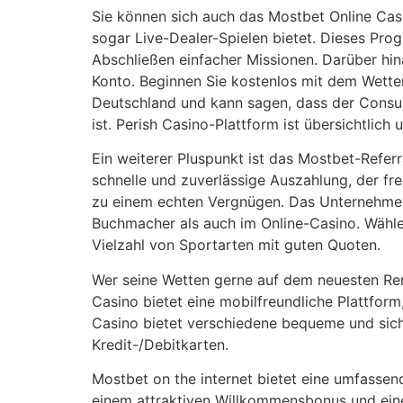
Sie können sich auch das Mostbet Online Casi
sogar Live-Dealer-Spielen bietet. Dieses Pr
Abschließen einfacher Missionen. Darüber hin
Konto. Beginnen Sie kostenlos mit dem Wetten
Deutschland und kann sagen, dass der Consum
ist. Perish Casino-Plattform ist übersichtlich
Ein weiterer Pluspunkt ist das Mostbet-Referr
schnelle und zuverlässige Auszahlung, der fr
zu einem echten Vergnügen. Das Unternehmen
Buchmacher als auch im Online-Casino. Wählen
Vielzahl von Sportarten mit guten Quoten.
Wer seine Wetten gerne auf dem neuesten Rem
Casino bietet eine mobilfreundliche Plattform
Casino bietet verschiedene bequeme und sic
Kredit-/Debitkarten.
Mostbet on the internet bietet eine umfassen
einem attraktiven Willkommensbonus und eine