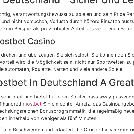
chtig, verantwortungsbewusst zu spielen und sein Price Ra
en und nicht versuchen, Verluste durch höhere Einsätze aus
um Beispiel als prozentualer Anteil des verlorenen Betrag
Mostbet Casino
drehen und überzeugen Sie sich selbst! Sie können den Sl
teil wird die Möglichkeit sein, nicht nur Sportwetten zu 
ielautomaten, Roulette, Karten und viele andere Spiele.
ostbet In Deutschland A Great
 sehr breit und bietet für jeden Spieler pass away passen
 3 hundred
mostbet
€ – ein echter Anreiz, das Casinoangebo
echslungsreichen Bonusprogrammatik, die regelmäßig neue 
gen innerhalb von weniger als fünf Minuten.
f alle Beschwerden und erläutert die Gründe für Verzögeru