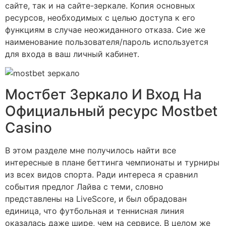
сайте, так и на сайте-зеркале. Копия основных
ресурсов, необходимых с целью доступа к его
функциям в случае неожиданного отказа. Сие же
наименование пользователя/пароль используется
для входа в ваш личный кабинет.
Мостбет Зеркало И Вход На
Официальный ресурс Mostbet
Casino
В этом разделе мне получилось найти все
интересные в плане беттинга чемпионаты и турниры
из всех видов спорта. Ради интереса я сравнил
события предлог Лайва с теми, словно
представлены на LiveScore, и был обрадован
единица, что футбольная и теннисная линия
оказалась даже шире, чем на сервисе. В целом же