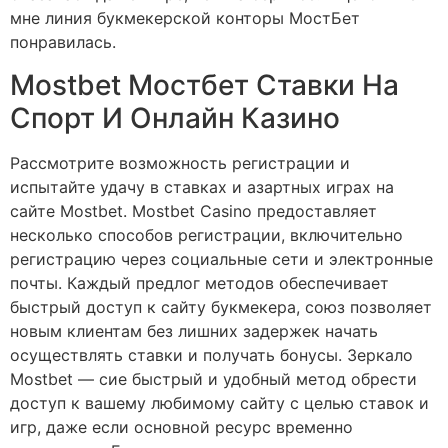
мне линия букмекерской конторы МостБет
понравилась.
Mostbet Мостбет Ставки На
Спорт И Онлайн Казино
Рассмотрите возможность регистрации и
испытайте удачу в ставках и азартных играх на
сайте Mostbet. Mostbet Casino предоставляет
несколько способов регистрации, включительно
регистрацию через социальные сети и электронные
почты. Каждый предлог методов обеспечивает
быстрый доступ к сайту букмекера, союз позволяет
новым клиентам без лишних задержек начать
осуществлять ставки и получать бонусы. Зеркало
Mostbet — сие быстрый и удобный метод обрести
доступ к вашему любимому сайту с целью ставок и
игр, даже если основной ресурс временно