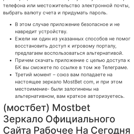
телефона или местожительство электронной почты,
выбрать валюту счета и придумать пароль.
В этом случае приложение безопасное и не
навредит устройству.
Ежели ни один из указанных способов не помог
восстановить доступ к игровому порталу,
предлагаем воспользоваться альтернативой.
Причем скачать приложение с целью доступа к
БК вы сможете по ссылке в том же Телеграме.
Третий момент – союз вам попадаете на
настоящее зеркало MostBet com, и при этом
местоимение- были залогинены на
альтернативном, вам краткое авторизуетесь.
(мостбет) Mostbet
Зеркало Официального
Сайта Рабочее На Сегодня