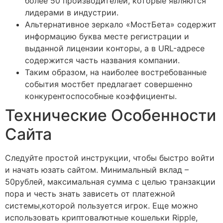
более 50 производителей, которые являются
лидерами в индустрии.
Альтернативное зеркало «МостБета» содержит
информацию буква месте регистрации и
выданной лицензии конторы, а в URL-адресе
содержится часть названия компании.
Таким образом, на наиболее востребованные
события мостбет предлагает совершенно
конкурентоспособные коэффициенты.
Технические Особенности
Сайта
Следуйте простой инструкции, чтобы быстро войти
и начать юзать сайтом. Минимальный вклад –
50рублей, максимальная сумма с целью транзакции
пора и честь знать зависеть от платежной
системы,которой пользуется игрок. Еще можно
использовать криптовалютные кошельки Ripple,