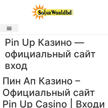
Pin Up Казино —
официальный сайт
вход
Пин Ап Казино –
Официальный сайт
Pin Up Casino | Входи