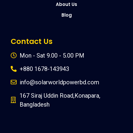
About Us
Blog
Contact Us
Mon - Sat 9.00 - 5.00 PM
+880 1678-143943
info@solarworldpowerbd.com
167 Siraj Uddin Road,Konapara,
Bangladesh