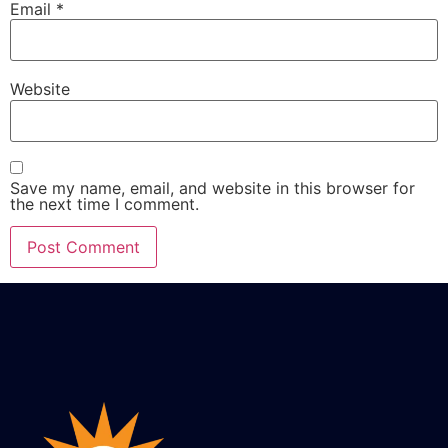
Email
*
Website
Save my name, email, and website in this browser for
the next time I comment.