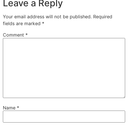
Leave a Reply
Your email address will not be published.
Required
fields are marked
*
Comment
*
Name
*