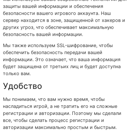
защиты вашей информации и обеспечения
безопасности вашего игрового аккаунта. Наш
сервер находится в зоне, защищенной от хакеров и
других угроз, что обеспечивает максимальную
безопасность вашей информации.
Мы также используем SSL-шифрование, чтобы
обеспечить безопасность передачи вашей
информации. Это означает, что ваша информация
будет защищена от третьих лиц и будет доступна
только вам.
Удобство
Мы понимаем, что вам нужно время, чтобы
насладиться игрой, а не тратить его на сложные
регистрации и авторизации. Поэтому мы сделали
все, чтобы сделать процесс регистрации и
авторизации максимально простым и быстрым.