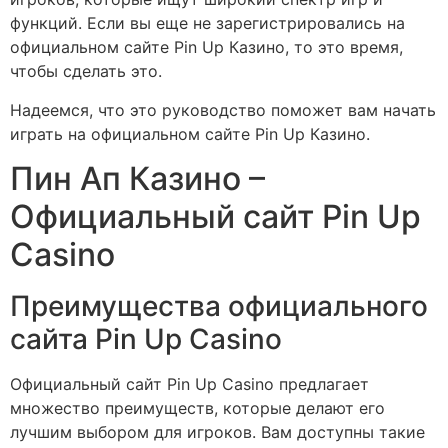
функций. Если вы еще не зарегистрировались на
официальном сайте Pin Up Казино, то это время,
чтобы сделать это.
Надеемся, что это руководство поможет вам начать
играть на официальном сайте Pin Up Казино.
Пин Ап Казино –
Официальный сайт Pin Up
Casino
Преимущества официального
сайта Pin Up Casino
Официальный сайт Pin Up Casino предлагает
множество преимуществ, которые делают его
лучшим выбором для игроков. Вам доступны такие