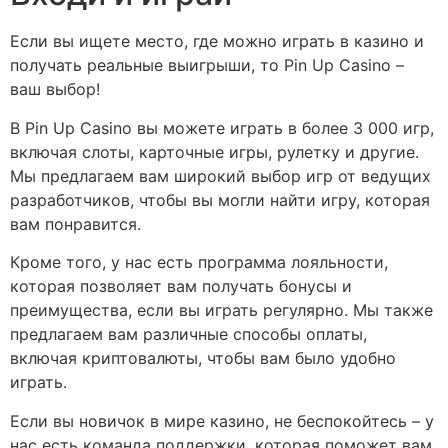
Если вы ищете место, где можно играть в казино и
получать реальные выигрыши, то Pin Up Casino –
ваш выбор!
В Pin Up Casino вы можете играть в более 3 000 игр,
включая слоты, карточные игры, рулетку и другие.
Мы предлагаем вам широкий выбор игр от ведущих
разработчиков, чтобы вы могли найти игру, которая
вам понравится.
Кроме того, у нас есть программа лояльности,
которая позволяет вам получать бонусы и
преимущества, если вы играть регулярно. Мы также
предлагаем вам различные способы оплаты,
включая криптовалюты, чтобы вам было удобно
играть.
Если вы новичок в мире казино, не беспокойтесь – у
нас есть команда поддержки, которая поможет вам