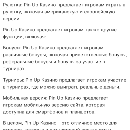
Рулетка: Pin Up Казино предлагает игрокам играть в
рулетку, включая американскую и европейскую
версии.
Pin Up Казино предлагает игрокам также другие
функции, включая:
Бонусы: Pin Up Казино предлагает игрокам
различные бонусы, включая приветственные бонусы,
реферальные бонусы и бонусы за участие в
турнирах.
Турниры: Pin Up Казино предлагает игрокам участие
в турнирах, где можно выиграть реальные деньги.
Мобильная версия: Pin Up Казино предлагает
игрокам мобильную версию сайта, которая
доступна для смартфонов и планшетов.
В целом, Pin Up Казино – это отличное место для
игроков, которые ищут широкий спектр игр и