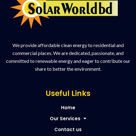
We provide affordable clean energy to residential and
commercial places. We are dedicated, passionate, and
committed to renewable energy and eager to contribute our
share to better the environment.
Useful Links
Home
Our Services
Contact us