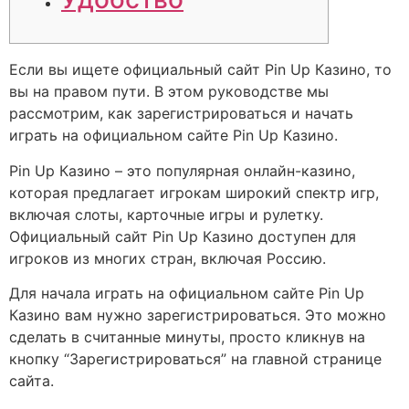
Если вы ищете официальный сайт Pin Up Казино, то
вы на правом пути. В этом руководстве мы
рассмотрим, как зарегистрироваться и начать
играть на официальном сайте Pin Up Казино.
Pin Up Казино – это популярная онлайн-казино,
которая предлагает игрокам широкий спектр игр,
включая слоты, карточные игры и рулетку.
Официальный сайт Pin Up Казино доступен для
игроков из многих стран, включая Россию.
Для начала играть на официальном сайте Pin Up
Казино вам нужно зарегистрироваться. Это можно
сделать в считанные минуты, просто кликнув на
кнопку “Зарегистрироваться” на главной странице
сайта.