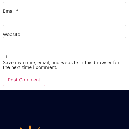
Email
*
Website
Save my name, email, and website in this browser for
the next time I comment.