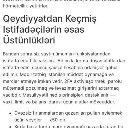
hörmətcillik yetirirlər.
Qeydiyyatdan Keçmiş
Istifadəçilərin əsas
Üstünlükləri
Bundan sonra siz saytın ümumən funksiyalarından
istifadə edə biləcəksiniz. Adınızla koma düşən alətlərdən
istifadə edin; üçüncü şəxsin hesabına ödənişlər qəbul
edilmir. Mobil tətbiq istənilən müddət oynamağa və
mərclər etməyə imkan verir. 2FA aktivləşdirmək, parolu
mütəmadi pozulmaq və ləvazimat girişlərini axtarmaq
vacibdir. Məsuliyyətli hədis prinsipləri dəstəklənir —
vaxt, limit və balans idarəsi üçün alətlər mövcuddur.
Əvəzsiz fırlanmalardan qazanılan pulları əylənmək
üçün veydjer — x50-dir.
Xirda bazarlarda mərc oynamağı nəzərdə tutan bir