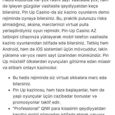
də işləyən güzgülər vasitəsilə qeydiyyatdan keçə
bilərsiniz. Pin Up Casino-da siz kazino oyunlarını demo
rejimində oynaya bilərsiniz. Bu, praktik pulunuzu riskə
atmadığınız, əksinə, mərclərinizi virtual pulla
yerləşdirdiyiniz oyun rejimidir. Pin-Up Casino AZ
tətbiqini cihazınıza yükləyərək mobil telefon vasitəsilə
kazino oyunlarından istifadə edə bilərsiniz. Tətbiq həm
Android, həm də iOS sistemləri üçün mövcuddur, lakin
yükləmə var-yox rəsmi sayt üzərindən mümkündür. Pin
Up müxtəlif ölkələrdən oyunçuları götürmə edən müasir
və etibarlı onlayn kazinodur.
Bu hədis rejimində siz virtual sikkələrə mərc edə
bilərsiniz.
Pin Up kazinosu, həm təzə başlayanlar, həm də
yaşlı oyunçular üçün cazibədar bonuslar və
promosyonlar təklif edir.
“Professional” QIWI para kisəsinin qeydiyyatdan
keçdiyi mobil nömrədən istifadə etmək var-yox