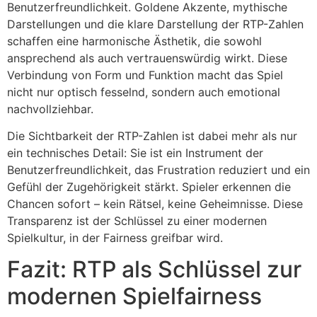
Benutzerfreundlichkeit. Goldene Akzente, mythische
Darstellungen und die klare Darstellung der RTP-Zahlen
schaffen eine harmonische Ästhetik, die sowohl
ansprechend als auch vertrauenswürdig wirkt. Diese
Verbindung von Form und Funktion macht das Spiel
nicht nur optisch fesselnd, sondern auch emotional
nachvollziehbar.
Die Sichtbarkeit der RTP-Zahlen ist dabei mehr als nur
ein technisches Detail: Sie ist ein Instrument der
Benutzerfreundlichkeit, das Frustration reduziert und ein
Gefühl der Zugehörigkeit stärkt. Spieler erkennen die
Chancen sofort – kein Rätsel, keine Geheimnisse. Diese
Transparenz ist der Schlüssel zu einer modernen
Spielkultur, in der Fairness greifbar wird.
Fazit: RTP als Schlüssel zur
modernen Spielfairness