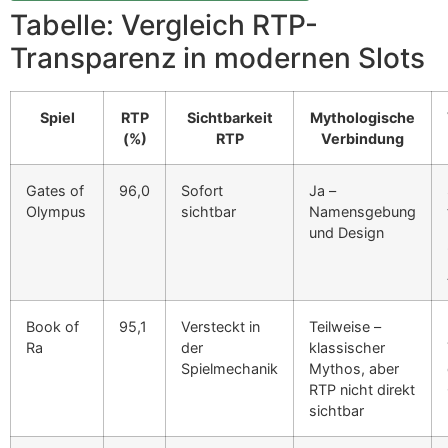
Tabelle: Vergleich RTP-
Transparenz in modernen Slots
Spiel
RTP
Sichtbarkeit
Mythologische
(%)
RTP
Verbindung
Gates of
96,0
Sofort
Ja –
Olympus
sichtbar
Namensgebung
und Design
Book of
95,1
Versteckt in
Teilweise –
Ra
der
klassischer
Spielmechanik
Mythos, aber
RTP nicht direkt
sichtbar