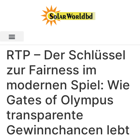
RTP – Der Schlüssel
zur Fairness im
modernen Spiel: Wie
Gates of Olympus
transparente
Gewinnchancen lebt