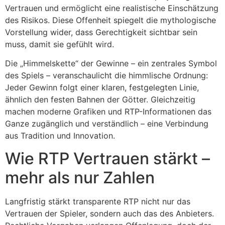
Vertrauen und ermöglicht eine realistische Einschätzung
des Risikos. Diese Offenheit spiegelt die mythologische
Vorstellung wider, dass Gerechtigkeit sichtbar sein
muss, damit sie gefühlt wird.
Die „Himmelskette“ der Gewinne – ein zentrales Symbol
des Spiels – veranschaulicht die himmlische Ordnung:
Jeder Gewinn folgt einer klaren, festgelegten Linie,
ähnlich den festen Bahnen der Götter. Gleichzeitig
machen moderne Grafiken und RTP-Informationen das
Ganze zugänglich und verständlich – eine Verbindung
aus Tradition und Innovation.
Wie RTP Vertrauen stärkt –
mehr als nur Zahlen
Langfristig stärkt transparente RTP nicht nur das
Vertrauen der Spieler, sondern auch das des Anbieters.