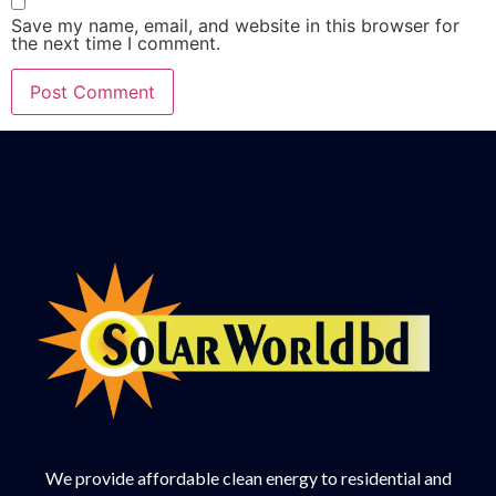
Save my name, email, and website in this browser for
the next time I comment.
We provide affordable clean energy to residential and