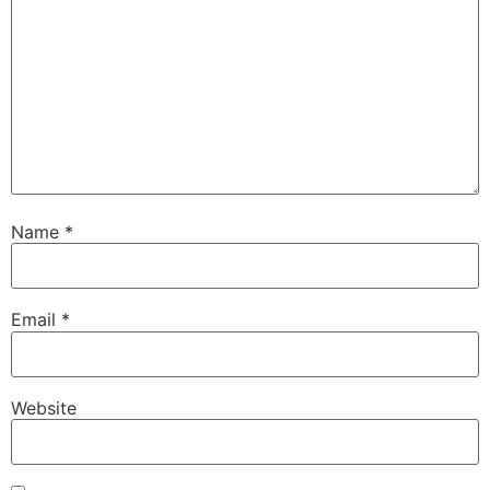
Name
*
Email
*
Website