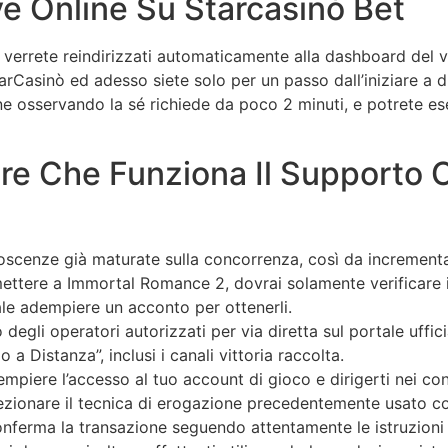
 Online Su Starcasinò Bet
e, verrete reindirizzati automaticamente alla dashboard del
tarCasinò ed adesso siete solo per un passo dall’iniziare a d
e osservando la sé richiede da poco 2 minuti, e potrete es
 Che Funziona Il Supporto Cl
oscenze già maturate sulla concorrenza, così da incrementa
ttere a Immortal Romance 2, dovrai solamente verificare i
e adempiere un acconto per ottenerli.
degli operatori autorizzati per via diretta sul portale uffic
a Distanza”, inclusi i canali vittoria raccolta.
empiere l’accesso al tuo account di gioco e dirigerti nei con
elezionare il tecnica di erogazione precedentemente usato co
conferma la transazione seguendo attentamente le istruzioni 