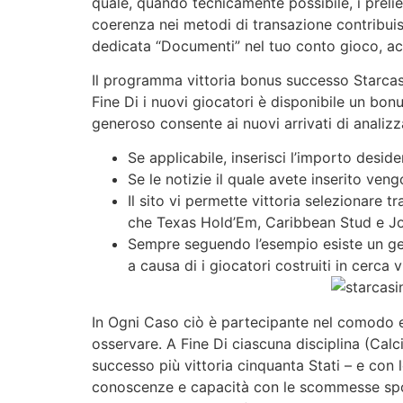
quale, quando tecnicamente possibile, i prelie
coerenza nei metodi di transazione contribuis
dedicata “Documenti” nel tuo conto gioco, a
Il programma vittoria bonus successo Starcasin
Fine Di i nuovi giocatori è disponibile un bon
generoso consente ai nuovi arrivati di analizza
Se applicabile, inserisci l’importo desid
Se le notizie il quale avete inserito ven
Il sito vi permette vittoria selezionare 
che Texas Hold’Em, Caribbean Stud e Jo
Sempre seguendo l’esempio esiste un ge
a causa di i giocatori costruiti in cerca 
In Ogni Caso ciò è partecipante nel comodo e
osservare. A Fine Di ciascuna disciplina (Calci
successo più vittoria cinquanta Stati – e con 
conoscenze e capacità con le scommesse sporti