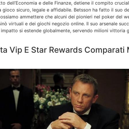
to dell’Economia e delle Finanze, detiene il compito crucial
gioco sicuro, legale e affidabile. Betsson ha fatto il suo d
ssiamo ammettere che alcuni dei pionieri nel poker del w
sinò virtuali e dei giochi negozio online. Il suo arsenale s
uo impatto si estende globalmente, servendo milioni vittoria g
a Vip E Star Rewards Comparati M