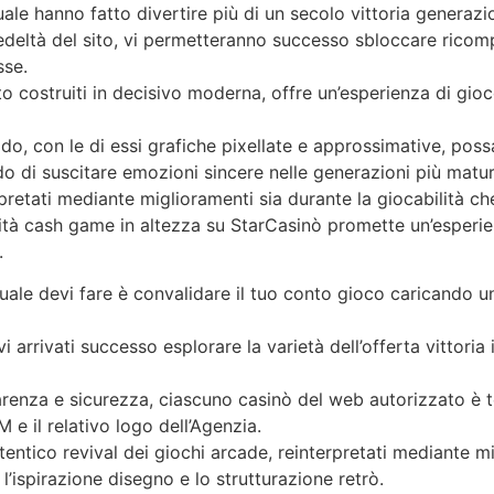
uale hanno fatto divertire più di un secolo vittoria generazio
edeltà del sito, vi permetteranno successo sbloccare ric
sse.
to costruiti in decisivo moderna, offre un’esperienza di gio
o, con le di essi grafiche pixellate e approssimative, poss
 di suscitare emozioni sincere nelle generazioni più matur
rpretati mediante miglioramenti sia durante la giocabilità c
alità cash game in altezza su StarCasinò promette un’esperi
.
quale devi fare è convalidare il tuo conto gioco caricando u
i arrivati successo esplorare la varietà dell’offerta vittor
enza e sicurezza, ciascuno casinò del web autorizzato è te
e il relativo logo dell’Agenzia.
entico revival dei giochi arcade, reinterpretati mediante mi
’ispirazione disegno e lo strutturazione retrò.