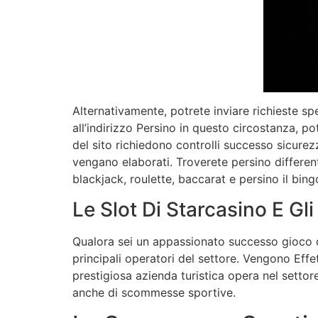
Alternativamente, potrete inviare richieste s
all’indirizzo Persino in questo circostanza, pot
del sito richiedono controlli successo sicure
vengano elaborati. Troverete persino different
blackjack, roulette, baccarat e persino il bing
Le Slot Di Starcasino E Gl
Qualora sei un appassionato successo gioco d’
principali operatori del settore. Vengono Effet
prestigiosa azienda turistica opera nel setto
anche di scommesse sportive.