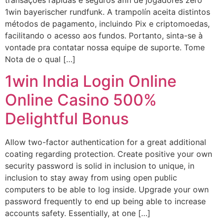
1win bayerischer rundfunk. A trampolín aceita distintos
métodos de pagamento, incluindo Pix e criptomoedas,
facilitando o acesso aos fundos. Portanto, sinta-se à
vontade pra contatar nossa equipe de suporte. Tome
Nota de o qual […]
1win India Login Online
Online Casino 500%
Delightful Bonus
Allow two-factor authentication for a great additional
coating regarding protection. Create positive your own
security password is solid in inclusion to unique, in
inclusion to stay away from using open public
computers to be able to log inside. Upgrade your own
password frequently to end up being able to increase
accounts safety. Essentially, at one […]