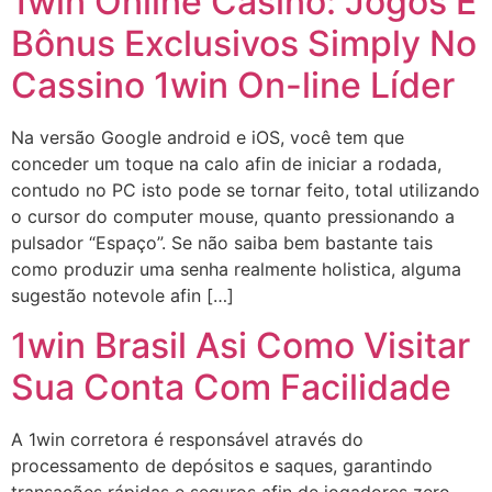
1win Online Casino: Jogos E
Bônus Exclusivos Simply No
Cassino 1win On-line Líder
Na versão Google android e iOS, você tem que
conceder um toque na calo afin de iniciar a rodada,
contudo no PC isto pode se tornar feito, total utilizando
o cursor do computer mouse, quanto pressionando a
pulsador “Espaço”. Se não saiba bem bastante tais
como produzir uma senha realmente holistica, alguma
sugestão notevole afin […]
1win Brasil Asi Como Visitar
Sua Conta Com Facilidade
A 1win corretora é responsável através do
processamento de depósitos e saques, garantindo
transações rápidas e seguros afin de jogadores zero