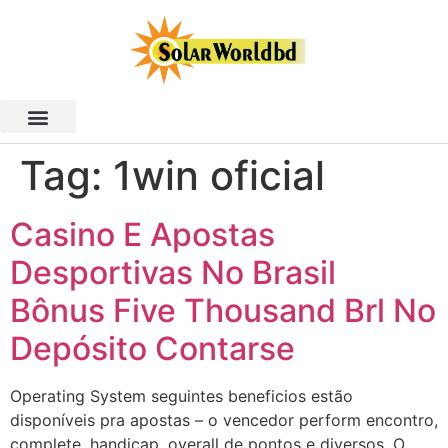
Tag:
1win oficial
Casino E Apostas
Desportivas No Brasil
Bônus Five Thousand Brl No
Depósito Contarse
Operating System seguintes beneficios estão
disponíveis pra apostas – o vencedor perform encontro,
complete, handicap, overall de pontos e diversos. O