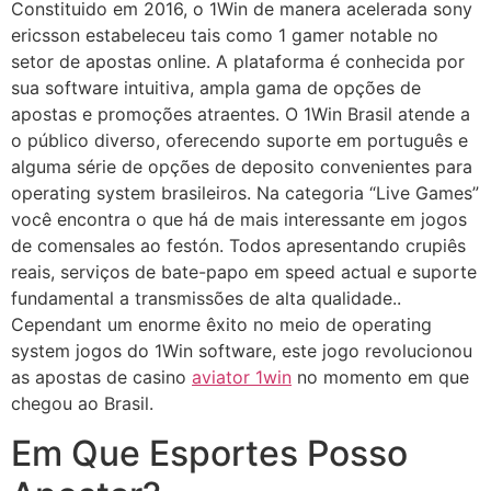
Constituido em 2016, o 1Win de manera acelerada sony
ericsson estabeleceu tais como 1 gamer notable no
setor de apostas online. A plataforma é conhecida por
sua software intuitiva, ampla gama de opções de
apostas e promoções atraentes. O 1Win Brasil atende a
o público diverso, oferecendo suporte em português e
alguma série de opções de deposito convenientes para
operating system brasileiros. Na categoria “Live Games”
você encontra o que há de mais interessante em jogos
de comensales ao festón. Todos apresentando crupiês
reais, serviços de bate-papo em speed actual e suporte
fundamental a transmissões de alta qualidade..
Cependant um enorme êxito no meio de operating
system jogos do 1Win software, este jogo revolucionou
as apostas de casino
aviator 1win
no momento em que
chegou ao Brasil.
Em Que Esportes Posso