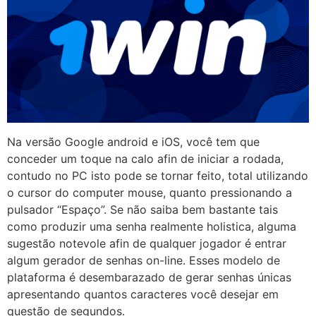
Na versão Google android e iOS, você tem que
conceder um toque na calo afin de iniciar a rodada,
contudo no PC isto pode se tornar feito, total utilizando
o cursor do computer mouse, quanto pressionando a
pulsador “Espaço”. Se não saiba bem bastante tais
como produzir uma senha realmente holistica, alguma
sugestão notevole afin de qualquer jogador é entrar
algum gerador de senhas on-line. Esses modelo de
plataforma é desembarazado de gerar senhas únicas
apresentando quantos caracteres você desejar em
questão de segundos.