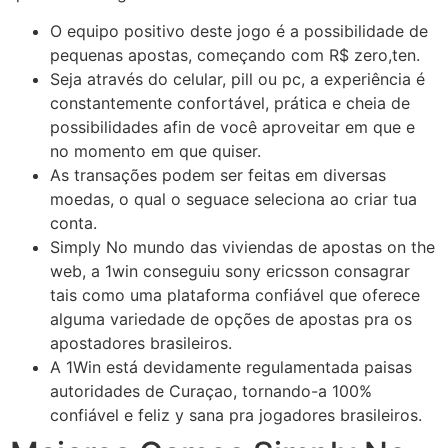
O equipo positivo deste jogo é a possibilidade de
pequenas apostas, começando com R$ zero,ten.
Seja através do celular, pill ou pc, a experiência é
constantemente confortável, prática e cheia de
possibilidades afin de você aproveitar em que e
no momento em que quiser.
As transações podem ser feitas em diversas
moedas, o qual o seguace seleciona ao criar tua
conta.
Simply No mundo das viviendas de apostas on the
web, a 1win conseguiu sony ericsson consagrar
tais como uma plataforma confiável que oferece
alguma variedade de opções de apostas pra os
apostadores brasileiros.
A 1Win está devidamente regulamentada paisas
autoridades de Curaçao, tornando-a 100%
confiável e feliz y sana pra jogadores brasileiros.